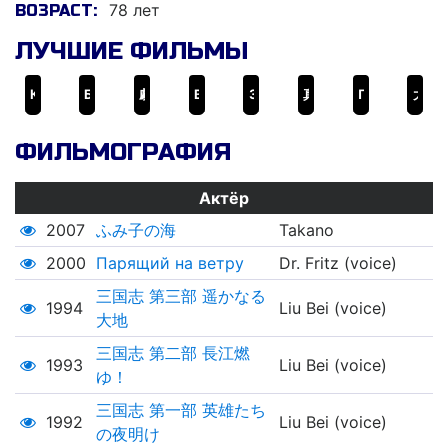
78 лет
ВОЗРАСТ:
ЛУЧШИЕ ФИЛЬМЫ
Клан Инугами
Бандиты против самураев
劇場版 あしたのジョー2
Высота 203
Завтрашний Джо 2
真田幸村の謀略
Парящий на ветру
大奥十八景
ФИЛЬМОГРАФИЯ
Актёр
2007
ふみ子の海
Takano
2000
Парящий на ветру
Dr. Fritz (voice)
三国志 第三部 遥かなる
1994
Liu Bei (voice)
大地
三国志 第二部 長江燃
1993
Liu Bei (voice)
ゆ！
三国志 第一部 英雄たち
1992
Liu Bei (voice)
の夜明け