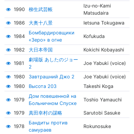
Izu-no-Kami
1990
柳生武芸帳
Matsudaira
1986
大奥十八景
Ietsuna Tokugawa
Бомбардировщики
1984
Kofukuda
«Зеро» в огне
1982
大日本帝国
Kokichi Kobayashi
劇場版 あしたのジョー
1981
Joe Yabuki (voice)
2
1980
Завтрашний Джо 2
Joe Yabuki (voice)
1980
Высота 203
Takeshi Koga
Дом повешенной на
1979
Toshio Yamauchi
Больничном Спуске
1979
真田幸村の謀略
Sarutobi Sasuke
Бандиты против
1978
Rokunosuke
самураев