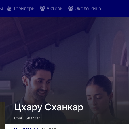
ы
Трейлеры
Актёры
Около кино
Цхару Сханкар
Charu Shankar