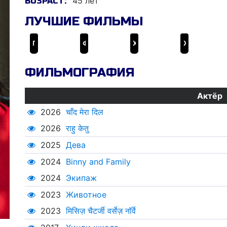
45 лет
ВОЗРАСТ:
ЛУЧШИЕ ФИЛЬМЫ
Поезд на Дарджилинг. Отчаянные путешественники
Фундаменталист поневоле
Хинди школа
Животное
ФИЛЬМОГРАФИЯ
Актёр
2026
चाँद मेरा दिल
2026
राहु केतु
2025
Дева
2024
Binny and Family
2024
Экипаж
2023
Животное
2023
मिसिज़ चैटर्जी वर्सेज़ नॉर्वे