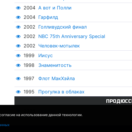
2004
А вот и Полли
2004
Гарфилд
2002
Голливудский финал
2002
NBC 75th Anniversary Special
2002
Человек-мотылек
1999
Иисус
1998
Знаменитость
1997
Флот МакХэйла
1995
Прогулка в облаках
ПРОДЮСС
2025
October 8
 согласие на использование данной технологии.
анных