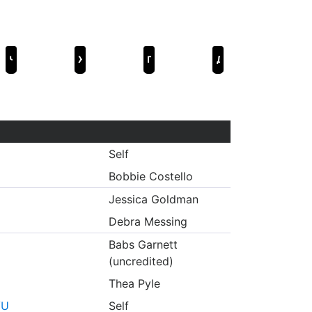
Человек-мотылек
Жених напрокат
Прогулка в облаках
Дружки
Self
Bobbie Costello
Jessica Goldman
Debra Messing
Babs Garnett
(uncredited)
Thea Pyle
VU
Self