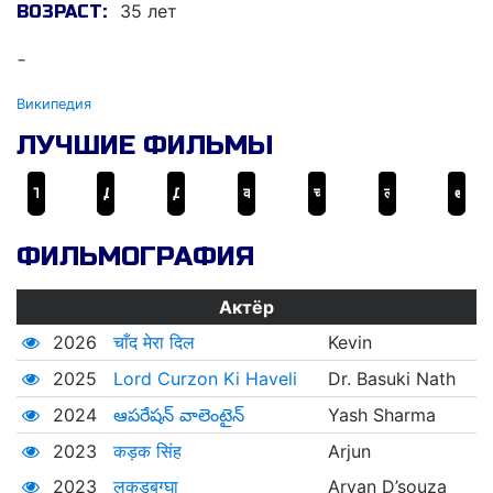
35 лет
ВОЗРАСТ:
-
Википедия
ЛУЧШИЕ ФИЛЬМЫ
Тигр жив
Доктор Г
Джоги
कड़क सिंह
चाँद मेरा दिल
लकड़बग्घा
ఆపరేషన్ వాలెంటైన్
ФИЛЬМОГРАФИЯ
Актёр
2026
चाँद मेरा दिल
Kevin
2025
Lord Curzon Ki Haveli
Dr. Basuki Nath
2024
ఆపరేషన్ వాలెంటైన్
Yash Sharma
2023
कड़क सिंह
Arjun
2023
लकड़बग्घा
Aryan D’souza