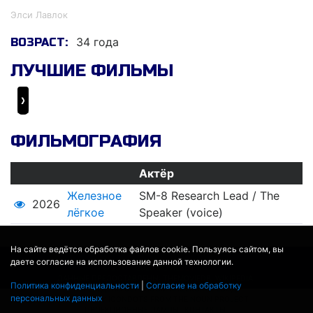
Элси Лавлок
34 года
ВОЗРАСТ:
ЛУЧШИЕ ФИЛЬМЫ
Железное лёгкое
ФИЛЬМОГРАФИЯ
Актёр
Железное
SM-8 Research Lead / The
2026
лёгкое
Speaker (voice)
На сайте ведётся обработка файлов cookie. Пользуясь сайтом, вы
даете согласие на использование данной технологии.
© 2017 - 2026
MOVIE
BOT
.RU
ДАННЫЕ ПРЕДОСТАВЛЕНЫ:
THEMOVIEDB
,
WIKIPEDIA
Политика конфиденциальности
|
Согласие на обработку
ПЕРЕВЕДЕНО СЕРВИСОМ
ЯНДЕКС.ПЕРЕВОД
персональных данных
THEATER BY ICONDOTS FROM THE NOUN PROJECT
ПРОЕКЦИОННЫЕ ЛАМПЫ
КОНТАКТЫ