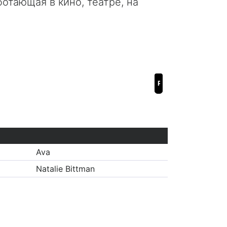
отающая в кино, театре, на
Pieces of Me
Ava
Natalie Bittman