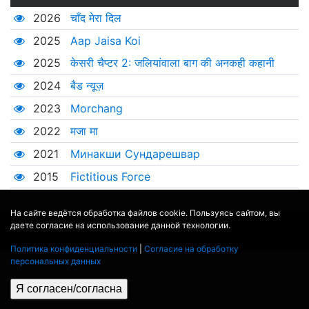
2026
चाँद मेरा दिल
2025
Aap Jaisa Koi
2025
केसरी चैप्टर 2: जलियांवाला बाग की अनकही कहानी
2024
बैड न्यूज़
2023
Morchang
2022
मजा मा
2021
Минакши Сундарешвар
2015
Fictitious Force
На сайте ведётся обработка файлов cookie. Пользуясь сайтом, вы
даете согласие на использование данной технологии.
© 2017 - 2026
MOVIE
BOT
.RU
ДАННЫЕ ПРЕДОСТАВЛЕНЫ:
THEMOVIEDB
,
WIKIPEDIA
Политика конфиденциальности
|
Согласие на обработку
ПЕРЕВЕДЕНО СЕРВИСОМ
ЯНДЕКС.ПЕРЕВОД
персональных данных
THEATER BY ICONDOTS FROM THE NOUN PROJECT
ПРОЕКЦИОННЫЕ ЛАМПЫ
КОНТАКТЫ
ПОЛИТИКА КОНФИДЕНЦИАЛЬНОСТИ
Я согласен/согласна
СОГЛАСИЕ НА ОБРАБОТКУ ПЕРСОНАЛЬНЫХ ДАННЫХ