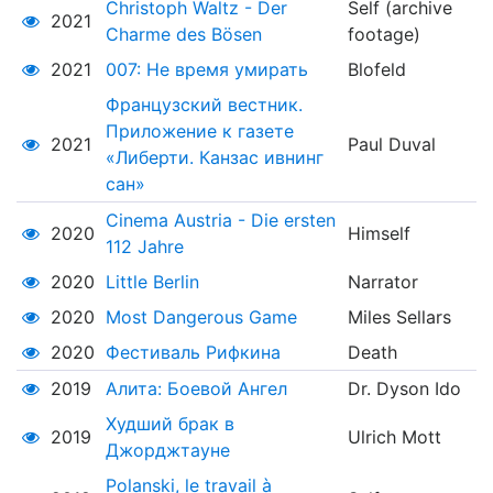
Christoph Waltz - Der
Self (archive
2021
Charme des Bösen
footage)
2021
007: Не время умирать
Blofeld
Французский вестник.
Приложение к газете
2021
Paul Duval
«Либерти. Канзас ивнинг
сан»
Cinema Austria - Die ersten
2020
Himself
112 Jahre
2020
Little Berlin
Narrator
2020
Most Dangerous Game
Miles Sellars
2020
Фестиваль Рифкина
Death
2019
Алита: Боевой Ангел
Dr. Dyson Ido
Худший брак в
2019
Ulrich Mott
Джорджтауне
Polanski, le travail à