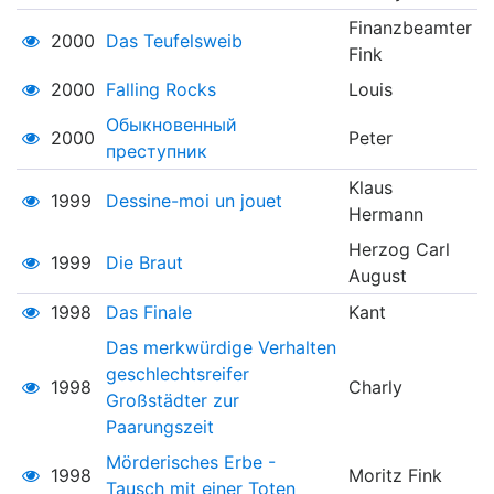
Finanzbeamter
2000
Das Teufelsweib
Fink
2000
Falling Rocks
Louis
Обыкновенный
2000
Peter
преступник
Klaus
1999
Dessine-moi un jouet
Hermann
Herzog Carl
1999
Die Braut
August
1998
Das Finale
Kant
Das merkwürdige Verhalten
geschlechtsreifer
1998
Charly
Großstädter zur
Paarungszeit
Mörderisches Erbe -
1998
Moritz Fink
Tausch mit einer Toten