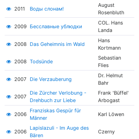
August
2011
Воды слонам!
Rosenbluth
COL. Hans
2009
Бесславные ублюдки
Landa
Hans
2008
Das Geheimnis im Wald
Kortmann
Sebastian
2008
Todsünde
Flies
Dr. Helmut
2007
Die Verzauberung
Bahr
Die Zürcher Verlobung -
Frank 'Büffel'
2007
Drehbuch zur Liebe
Arbogast
Franziskas Gespür für
2006
Karl Löwen
Männer
Lapislazuli - Im Auge des
2006
Czerny
Bären