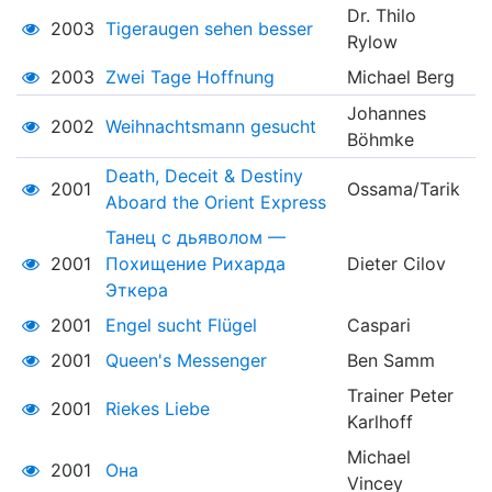
Dr. Thilo
2003
Tigeraugen sehen besser
Rylow
2003
Zwei Tage Hoffnung
Michael Berg
Johannes
2002
Weihnachtsmann gesucht
Böhmke
Death, Deceit & Destiny
2001
Ossama/Tarik
Aboard the Orient Express
Танец с дьяволом —
2001
Похищение Рихарда
Dieter Cilov
Эткера
2001
Engel sucht Flügel
Caspari
2001
Queen's Messenger
Ben Samm
Trainer Peter
2001
Riekes Liebe
Karlhoff
Michael
2001
Она
Vincey