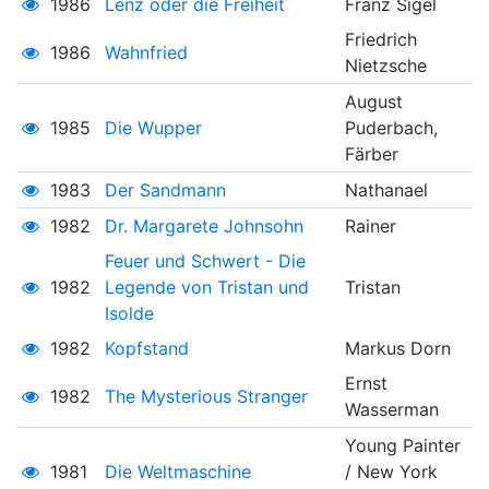
1986
Lenz oder die Freiheit
Franz Sigel
Friedrich
1986
Wahnfried
Nietzsche
August
1985
Die Wupper
Puderbach,
Färber
1983
Der Sandmann
Nathanael
1982
Dr. Margarete Johnsohn
Rainer
Feuer und Schwert - Die
1982
Legende von Tristan und
Tristan
Isolde
1982
Kopfstand
Markus Dorn
Ernst
1982
The Mysterious Stranger
Wasserman
Young Painter
1981
Die Weltmaschine
/ New York