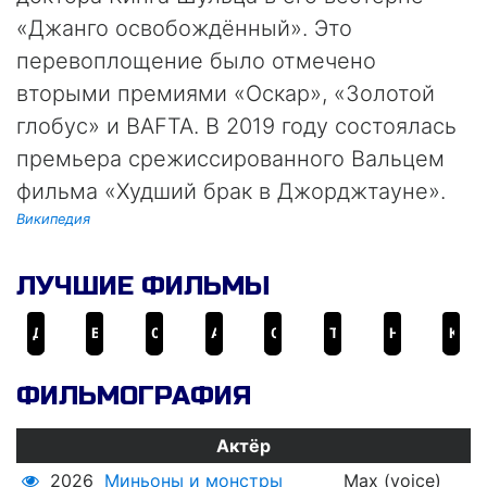
«Джанго освобождённый». Это
перевоплощение было отмечено
вторыми премиями «Оскар», «Золотой
глобус» и BAFTA. В 2019 году состоялась
премьера срежиссированного Вальцем
фильма «Худший брак в Джорджтауне».
Википедия
ЛУЧШИЕ ФИЛЬМЫ
Джанго освобождённый
Бесславные ублюдки
007: Спектр
Алита: Боевой Ангел
007: Не время умирать
Тарзан. Легенда
Несносные боссы 2
Короче
ФИЛЬМОГРАФИЯ
Актёр
2026
Миньоны и монстры
Max (voice)