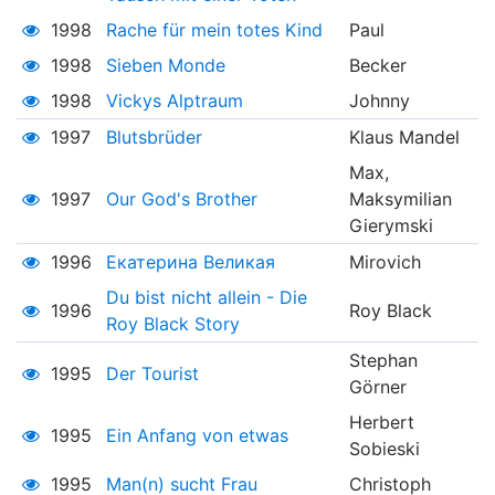
1998
Rache für mein totes Kind
Paul
1998
Sieben Monde
Becker
1998
Vickys Alptraum
Johnny
1997
Blutsbrüder
Klaus Mandel
Max,
1997
Our God's Brother
Maksymilian
Gierymski
1996
Екатерина Великая
Mirovich
Du bist nicht allein - Die
1996
Roy Black
Roy Black Story
Stephan
1995
Der Tourist
Görner
Herbert
1995
Ein Anfang von etwas
Sobieski
1995
Man(n) sucht Frau
Christoph