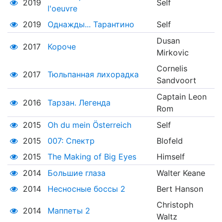
2019
Self
l'oeuvre
2019
Однажды... Тарантино
Self
Dusan
2017
Короче
Mirkovic
Cornelis
2017
Тюльпанная лихорадка
Sandvoort
Captain Leon
2016
Тарзан. Легенда
Rom
2015
Oh du mein Österreich
Self
2015
007: Спектр
Blofeld
2015
The Making of Big Eyes
Himself
2014
Большие глаза
Walter Keane
2014
Несносные боссы 2
Bert Hanson
Christoph
2014
Маппеты 2
Waltz