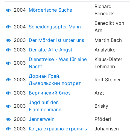
Richard
2004
Mörderische Suche
Benedek
Benedikt von
2004
Scheidungsopfer Mann
Arn
2003
Der Mörder ist unter uns
Martin Bach
2003
Der alte Affe Angst
Analytiker
Dienstreise - Was für eine
Klaus-Dieter
2003
Nacht
Lehmann
Дориан Грей.
2003
Rolf Steiner
Дьявольский портрет
2003
Берлинский блюз
Arzt
Jagd auf den
2003
Brisky
Flammenmann
2003
Jennerwein
Pföderl
2003
Когда страшно стрелять
Johannsen