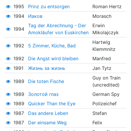
1995
Prinz zu entsorgen
Roman Hertz
1994
Иаков
Morasch
Tag der Abrechnung - Der
Erwin
1994
Amokläufer von Euskirchen
Mikolajczyk
Hartwig
1992
5 Zimmer, Küche, Bad
Klemmnitz
1992
Die Angst wird bleiben
Manfred
1991
Жизнь за жизнь
Jan Tytz
Guy on Train
1989
Die toten Fische
(uncredited)
1989
Золотой глаз
German Spy
1989
Quicker Than the Eye
Polizeichef
1987
Das andere Leben
Stefan
1987
Der einsame Weg
Felix