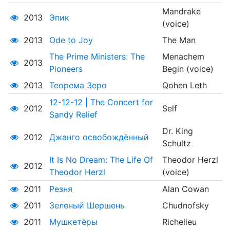
Mandrake
2013
Эпик
(voice)
2013
Ode to Joy
The Man
The Prime Ministers: The
Menachem
2013
Pioneers
Begin (voice)
2013
Теорема Зеро
Qohen Leth
12-12-12 | The Concert for
2012
Self
Sandy Relief
Dr. King
2012
Джанго освобождённый
Schultz
It Is No Dream: The Life Of
Theodor Herzl
2012
Theodor Herzl
(voice)
2011
Резня
Alan Cowan
2011
Зеленый Шершень
Chudnofsky
2011
Мушкeтёры
Richelieu