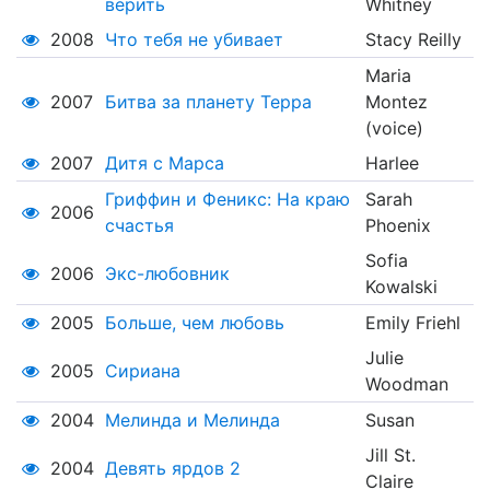
верить
Whitney
2008
Что тебя не убивает
Stacy Reilly
Maria
2007
Битва за планету Терра
Montez
(voice)
2007
Дитя с Марса
Harlee
Гриффин и Феникс: На краю
Sarah
2006
счастья
Phoenix
Sofia
2006
Экс-любовник
Kowalski
2005
Больше, чем любовь
Emily Friehl
Julie
2005
Сириана
Woodman
2004
Мелинда и Мелинда
Susan
Jill St.
2004
Девять ярдов 2
Claire