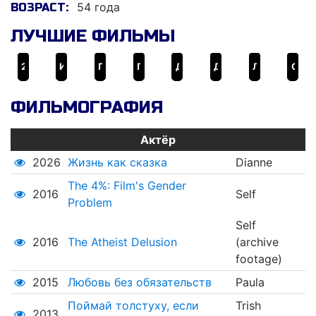
54 года
ВОЗРАСТ:
ЛУЧШИЕ ФИЛЬМЫ
2012
Идентификация
Поймай толстуху, если сможешь
Путешествия Гулливера
Девять ярдов
Дорога, дорога домой
Любовь по правилам и без
Секретные материалы: Хочу верить
ФИЛЬМОГРАФИЯ
Актёр
2026
Жизнь как сказка
Dianne
The 4%: Film's Gender
2016
Self
Problem
Self
2016
The Atheist Delusion
(archive
footage)
2015
Любовь без обязательств
Paula
Поймай толстуху, если
Trish
2013