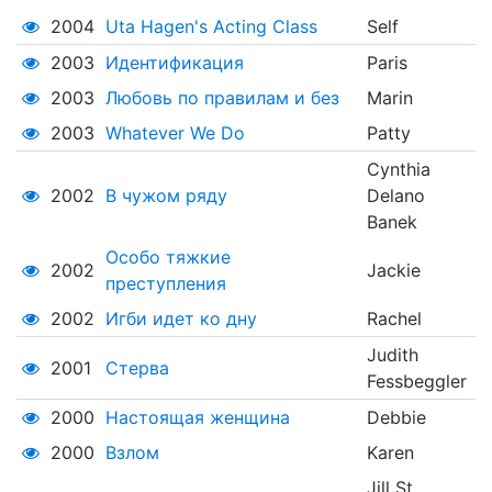
2004
Uta Hagen's Acting Class
Self
2003
Идентификация
Paris
2003
Любовь по правилам и без
Marin
2003
Whatever We Do
Patty
Cynthia
2002
В чужом ряду
Delano
Banek
Особо тяжкие
2002
Jackie
преступления
2002
Игби идет ко дну
Rachel
Judith
2001
Стерва
Fessbeggler
2000
Настоящая женщина
Debbie
2000
Взлом
Karen
Jill St.