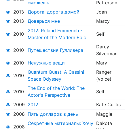
сможешь
Patterson
2013
Дорога, дорога домой
Joan
2013
Доверься мне
Marcy
2012: Roland Emmerich -
2010
Self
Master of the Modern Epic
Darcy
2010
Путешествия Гулливера
Silverman
2010
Ненужные вещи
Mary
Quantum Quest: A Cassini
Ranger
2010
Space Odyssey
(voice)
The End of the World: The
2010
Self
Actor's Perspective
2009
2012
Kate Curtis
2008
Пять долларов в день
Maggie
Секретные материалы: Хочу
Dakota
2008