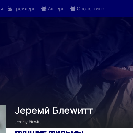
ы
Трейлеры
Актёры
Около кино
Jеремй Блеwитт
Jeremy Blewitt