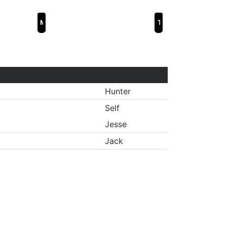
Mate
The Dam
Hunter
Self
Jesse
Jack