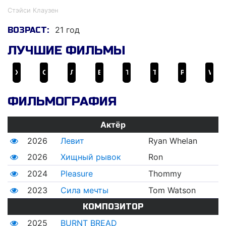
Стэйси Клаузен
21 год
ВОЗРАСТ:
ЛУЧШИЕ ФИЛЬМЫ
Хищный рывок
Сила мечты
Левит
BURNT BREAD
The Mosquito Bowl
The Last Druid
Pleasure
Wolf Creek: Legacy
ФИЛЬМОГРАФИЯ
Актёр
2026
Левит
Ryan Whelan
2026
Хищный рывок
Ron
2024
Pleasure
Thommy
2023
Сила мечты
Tom Watson
КОМПОЗИТОР
2025
BURNT BREAD