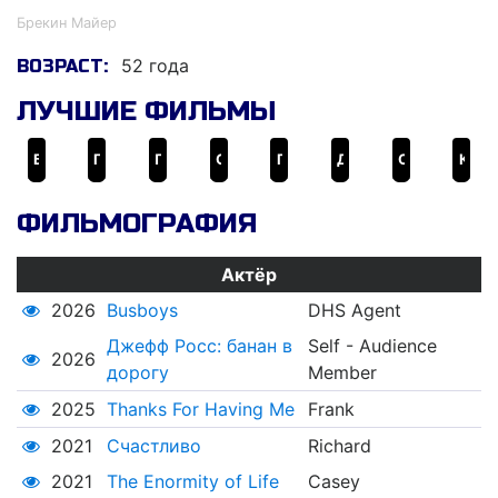
Брекин Майер
52 года
ВОЗРАСТ:
ЛУЧШИЕ ФИЛЬМЫ
Бестолковые
Гарфилд
Призраки бывших подружек
Сумасшедшие гонки
Гарфилд 2: История двух кошечек
Дорожное приключение
Свой человек
Колдовство
ФИЛЬМОГРАФИЯ
Актёр
2026
Busboys
DHS Agent
Джефф Росс: банан в
Self - Audience
2026
дорогу
Member
2025
Thanks For Having Me
Frank
2021
Счастливо
Richard
2021
The Enormity of Life
Casey