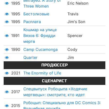
Betrayed: A Story of
1995
Eric Nelson
Three Women
1995
Бестолковые
Travis
1995
Расплата
Jim's Son
Кошмар на улице
1991
Вязов 6: Фредди
Spencer
мертв
1990
Camp Cucamonga
Cody
Quarter
Jim
ПРОДЮССЕР
2021
The Enormity of Life
СЦЕНАРИСТ
Спецвыпуск Робоцыпа «Ходячие
2017
мертвецы»: смотрите, кто идет
Робоцып: Специально для DC Comics 3:
2015
Волшебная дружба