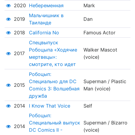
2020
Небеременная
Mark
Мальчишник в
2019
Dan
Таиланде
2018
California No
Famous Actor
Спецвыпуск
Робоцыпа «Ходячие
Walker Mascot
2017
мертвецы»:
(voice)
смотрите, кто идет
Робоцып:
Специально для DC
Superman / Plastic
2015
Comics 3: Волшебная
Man (voice)
дружба
2014
I Know That Voice
Self
Робоцып:
Специальный выпуск
Superman / Bizarro
2014
DC Comics II -
(voice)