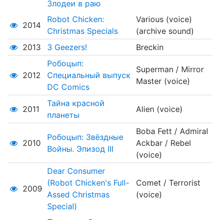
Злодеи в раю
Robot Chicken:
Various (voice)
2014
Christmas Specials
(archive sound)
2013
3 Geezers!
Breckin
Робоцып:
Superman / Mirror
2012
Специальный выпуск
Master (voice)
DC Comics
Тайна красной
2011
Alien (voice)
планеты
Boba Fett / Admiral
Робоцып: Звёздные
2010
Ackbar / Rebel
Войны. Эпизод III
(voice)
Dear Consumer
(Robot Chicken's Full-
Comet / Terrorist
2009
Assed Christmas
(voice)
Special)