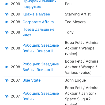
Призраки бывших
2009
Paul
подружек
2009
Кража в музее
Starving Artist
2008
Corporate Affairs
Ted Meyers
Поезд дальше не
2008
Tony
идет
Boba Fett / Admiral
Робоцып: Звёздные
2008
Ackbar / Wampa
Войны. Эпизод II
(voice)
Boba Fett / Admiral
Робоцып: Звёздные
2008
Ackbar / Wampa /
Войны. Эпизод II
Various (voice)
2007
Blue State
John Logue
Boba Fett / Admiral
Робоцып: Звёздные
Ackbar / Janitor /
2007
Войны
Space Slug #2
(voice)