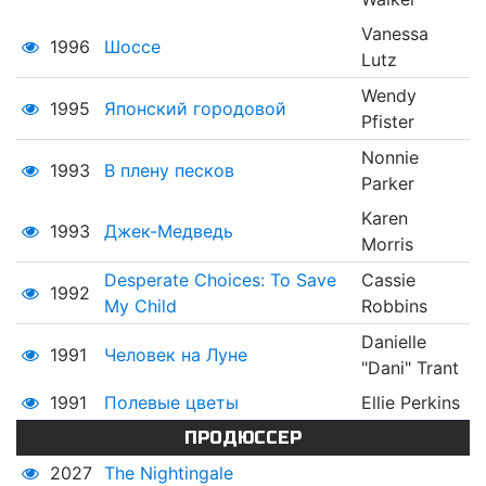
Vanessa
1996
Шоссе
Lutz
Wendy
1995
Японский городовой
Pfister
Nonnie
1993
В плену песков
Parker
Karen
1993
Джек-Медведь
Morris
Desperate Choices: To Save
Cassie
1992
My Child
Robbins
Danielle
1991
Человек на Луне
"Dani" Trant
1991
Полевые цветы
Ellie Perkins
ПРОДЮССЕР
2027
The Nightingale