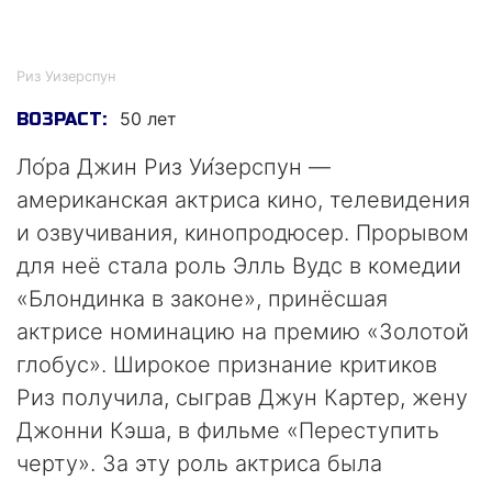
Риз Уизерспун
Риз Уизерспун
50 лет
ВОЗРАСТ:
Ло́ра Джин Риз Уи́зерспун —
американская актриса кино, телевидения
и озвучивания, кинопродюсер. Прорывом
для неё стала роль Элль Вудс в комедии
«Блондинка в законе», принёсшая
актрисе номинацию на премию «Золотой
глобус». Широкое признание критиков
Риз получила, сыграв Джун Картер, жену
Джонни Кэша, в фильме «Переступить
черту». За эту роль актриса была