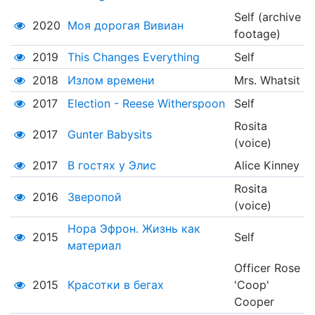
Self (archive
2020
Моя дорогая Вивиан
footage)
2019
This Changes Everything
Self
2018
Излом времени
Mrs. Whatsit
2017
Election - Reese Witherspoon
Self
Rosita
2017
Gunter Babysits
(voice)
2017
В гостях у Элис
Alice Kinney
Rosita
2016
Зверопой
(voice)
Нора Эфрон. Жизнь как
2015
Self
материал
Officer Rose
2015
Красотки в бегах
'Coop'
Cooper