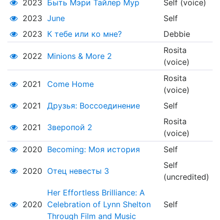
2023
Быть Мэри Тайлер Мур
Self (voice)
2023
June
Self
2023
К тебе или ко мне?
Debbie
Rosita
2022
Minions & More 2
(voice)
Rosita
2021
Come Home
(voice)
2021
Друзья: Воссоединение
Self
Rosita
2021
Зверопой 2
(voice)
2020
Becoming: Моя история
Self
Self
2020
Отец невесты 3
(uncredited)
Her Effortless Brilliance: A
2020
Celebration of Lynn Shelton
Self
Through Film and Music