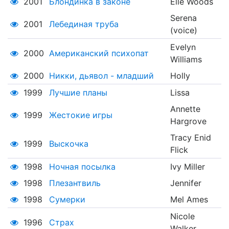
2001
Блондинка в законе
Elle Woods
Serena
2001
Лебединая труба
(voice)
Evelyn
2000
Американский психопат
Williams
2000
Никки, дьявол - младший
Holly
1999
Лучшие планы
Lissa
Annette
1999
Жестокие игры
Hargrove
Tracy Enid
1999
Выскочка
Flick
1998
Ночная посылка
Ivy Miller
1998
Плезантвиль
Jennifer
1998
Сумерки
Mel Ames
Nicole
1996
Страх
Walker