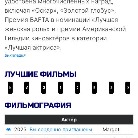
удостоена многочисленных наград,
включая «Оскар», «Золотой глобус»,
Премия BAFTA в номинации «Лучшая
женская роль» и премии Американской
Гильдии киноактёров в категории
«Лучшая актриса».
Википедия
ЛУЧШИЕ ФИЛЬМЫ
Исчезнувшая
Американский психопат
Зверопой
Монстры против пришельцев
Зверопой 2
Блондинка в законе
Значит, война
Жестокие игры
ФИЛЬМОГРАФИЯ
Актёр
2025
Вы сердечно приглашены
Margot