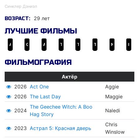
Синклер Дэниэл
29 лет
ВОЗРАСТ:
ЛУЧШИЕ ФИЛЬМЫ
Астрал 5: Красная дверь
Одна декабрьская ночь
Act One
The Root
The Last Day
The Geechee Witch: A Boo Hag Story
Noir
I Love Ana
ФИЛЬМОГРАФИЯ
Актёр
2026
Act One
Aggie
2026
The Last Day
Maggie
The Geechee Witch: A Boo
2024
Naledi
Hag Story
Chris
2023
Астрал 5: Красная дверь
Winslow