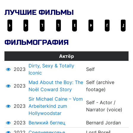
ЛУЧШИЕ ФИЛЬМЫ
Интерстеллар
Начало
Тёмный рыцарь
Тёмный рыцарь: Возрождение легенды
Бэтмен: Начало
Kingsman: Секретная служба
Престиж
Дюнкерк
ФИЛЬМОГРАФИЯ
Актёр
Dirty, Sexy & Totally
2023
Self
Iconic
Mad About the Boy: The
Self (archive
2023
Noël Coward Story
footage)
Sir Michael Caine – Vom
Self - Actor /
2023
Arbeiterkind zum
Narrator (voice)
Hollywoodstar
2023
Великий беглец
Bernard Jordan
2022
Средневековье
Lord Boreš