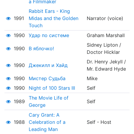
a Filmmaker
Rabbit Ears - King
1991
Midas and the Golden
Narrator (voice)
Touch
1990
Удар по системе
Graham Marshall
Sidney Lipton /
1990
В яблочко!
Doctor Hicklar
Dr. Henry Jekyll /
1990
Джекилл и Хайд
Mr. Edward Hyde
1990
Мистер Судьба
Mike
1990
Night of 100 Stars III
Self
The Movie Life of
1989
Self
George
Cary Grant: A
1988
Celebration of a
Self - Host
Leading Man