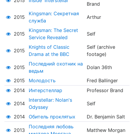
2015
Inside 'Interstellar'
Brand
Kingsman: Секретная
2015
Arthur
служба
Kingsman: The Secret
2015
Self
Service Revealed
Knights of Classic
Self (archive
2015
Drama at the BBC
footage)
Последний охотник на
2015
Dolan 36th
ведьм
2015
Молодость
Fred Ballinger
2014
Интерстеллар
Professor Brand
Interstellar: Nolan's
2014
Self
Odyssey
2014
Обитель проклятых
Dr. Benjamin Salt
Последняя любовь
2013
Matthew Morgan
мистера Моргана