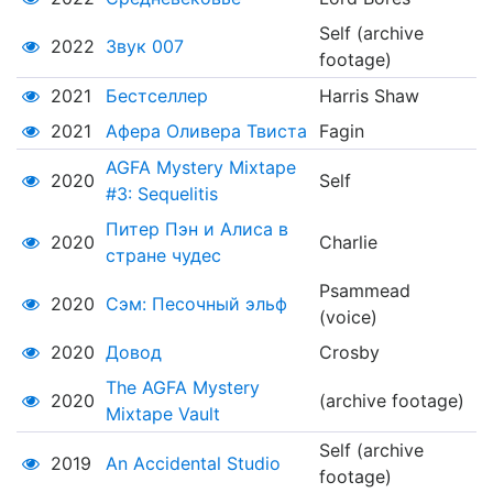
Self (archive
2022
Звук 007
footage)
2021
Бестселлер
Harris Shaw
2021
Афера Оливера Твиста
Fagin
AGFA Mystery Mixtape
2020
Self
#3: Sequelitis
Питер Пэн и Алиса в
2020
Charlie
стране чудес
Psammead
2020
Сэм: Песочный эльф
(voice)
2020
Довод
Crosby
The AGFA Mystery
2020
(archive footage)
Mixtape Vault
Self (archive
2019
An Accidental Studio
footage)