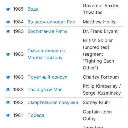
Governor Baxter
1985
Вода
Thwaites
1984
Во всем виноват Рио
Matthew Hollis
1983
Воспитание Риты
Dr. Frank Bryant
British Soldier
(uncredited)
Смысл жизни по
1983
(segment
Монти Пайтону
"Fighting Each
Other")
1983
Почетный консул
Charley Fortnum
Philip Kimberley /
1983
The Jigsaw Man
Sergei Kuzminsky
1982
Смертельная ловушка
Sidney Bruhl
Captain John
1981
Победа
Colby
Jonathan