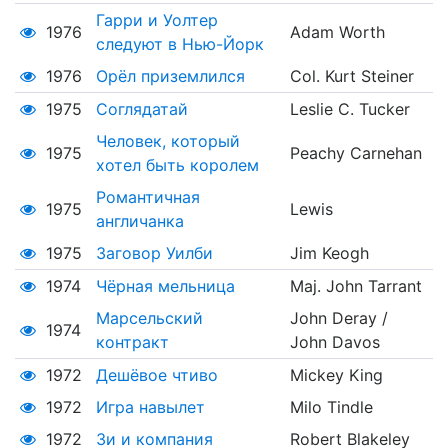
Гарри и Уолтер
1976
Adam Worth
следуют в Нью-Йорк
1976
Орёл приземлился
Col. Kurt Steiner
1975
Соглядатай
Leslie C. Tucker
Человек, который
1975
Peachy Carnehan
хотел быть королем
Романтичная
1975
Lewis
англичанка
1975
Заговор Уилби
Jim Keogh
1974
Чёрная мельница
Maj. John Tarrant
Марсельский
John Deray /
1974
контракт
John Davos
1972
Дешёвое чтиво
Mickey King
1972
Игра навылет
Milo Tindle
1972
Зи и компания
Robert Blakeley