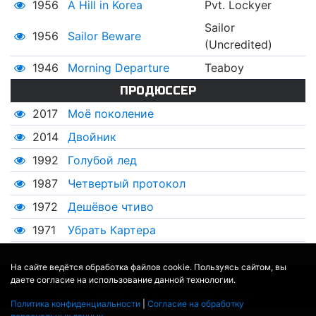
1956
A Hill in Korea
Pvt. Lockyer
Sailor
1956
Sailor Beware
(Uncredited)
1946
Morning Departure
Teaboy
ПРОДЮССЕР
2017
Моё поколение
2014
Двойник
1992
Голубой лед
1987
Четвертый протокол
1972
Дешёвое чтиво
1971
Убрать Картера
На сайте ведётся обработка файлов cookie. Пользуясь сайтом, вы
даете согласие на использование данной технологии.
© 2017 - 2026
MOVIE
BOT
.RU
ДАННЫЕ ПРЕДОСТАВЛЕНЫ:
THEMOVIEDB
,
WIKIPEDIA
Политика конфиденциальности
|
Согласие на обработку
ПЕРЕВЕДЕНО СЕРВИСОМ
ЯНДЕКС.ПЕРЕВОД