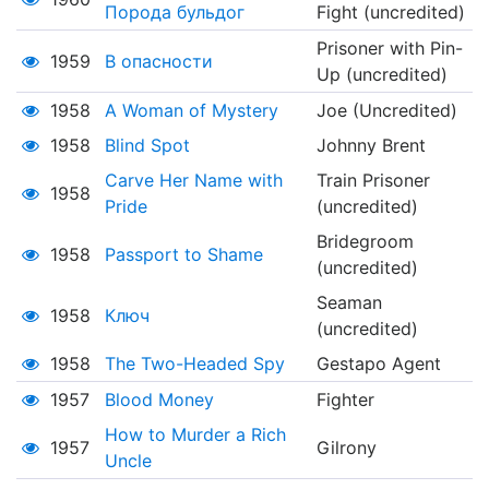
Порода бульдог
Fight (uncredited)
Prisoner with Pin-
1959
В опасности
Up (uncredited)
1958
A Woman of Mystery
Joe (Uncredited)
1958
Blind Spot
Johnny Brent
Carve Her Name with
Train Prisoner
1958
Pride
(uncredited)
Bridegroom
1958
Passport to Shame
(uncredited)
Seaman
1958
Ключ
(uncredited)
1958
The Two-Headed Spy
Gestapo Agent
1957
Blood Money
Fighter
How to Murder a Rich
1957
Gilrony
Uncle