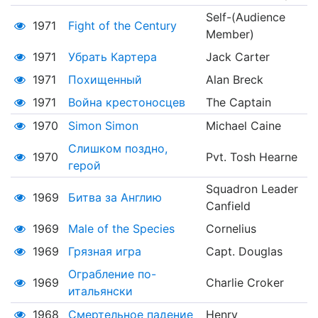
Self-(Audience
1971
Fight of the Century
Member)
1971
Убрать Картера
Jack Carter
1971
Похищенный
Alan Breck
1971
Война крестоносцев
The Captain
1970
Simon Simon
Michael Caine
Слишком поздно,
1970
Pvt. Tosh Hearne
герой
Squadron Leader
1969
Битва за Англию
Canfield
1969
Male of the Species
Cornelius
1969
Грязная игра
Capt. Douglas
Ограбление по-
1969
Charlie Croker
итальянски
1968
Смертельное падение
Henry