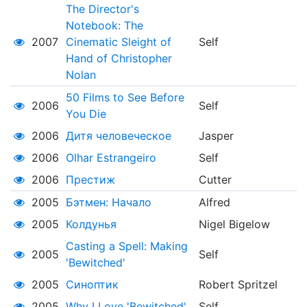
The Director's
Notebook: The
2007
Cinematic Sleight of
Self
Hand of Christopher
Nolan
50 Films to See Before
2006
Self
You Die
2006
Дитя человеческое
Jasper
2006
Olhar Estrangeiro
Self
2006
Престиж
Cutter
2005
Бэтмен: Начало
Alfred
2005
Колдунья
Nigel Bigelow
Casting a Spell: Making
2005
Self
'Bewitched'
2005
Синоптик
Robert Spritzel
2005
Why I Love 'Bewitched'
Self