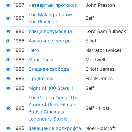
1987
Четвертый протокол
John Preston
The Making of Jaws
1987
Self
The Revenge
1986
Улица полумесяца
Lord Sam Bulbeck
1986
Ханна и ее сестры
Elliot
1986
Hero
Narrator (voice)
1986
Мона Лиза
Mortwell
1986
Сладкая свобода
Elliott James
1986
Предатель
Frank Jones
1985
Night of 100 Stars II
Self
The Golden Gong: The
Story of Rank Films -
1985
Self - Host
British Cinema's
Legendary Studio
1985
Завещание Холкрофта
Noel Holcroft