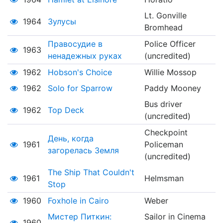
Lt. Gonville
1964
Зулусы
Bromhead
Правосудие в
Police Officer
1963
ненадежных руках
(uncredited)
1962
Hobson's Choice
Willie Mossop
1962
Solo for Sparrow
Paddy Mooney
Bus driver
1962
Top Deck
(uncredited)
Checkpoint
День, когда
1961
Policeman
загорелась Земля
(uncredited)
The Ship That Couldn't
1961
Helmsman
Stop
1960
Foxhole in Cairo
Weber
Мистер Питкин:
Sailor in Cinema
1960