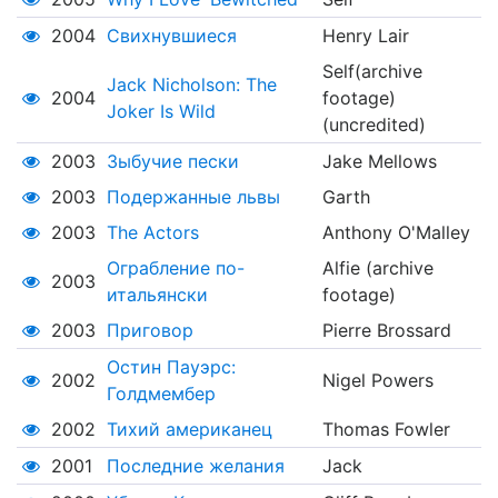
2004
Свихнувшиеся
Henry Lair
Self(archive
Jack Nicholson: The
2004
footage)
Joker Is Wild
(uncredited)
2003
Зыбучие пески
Jake Mellows
2003
Подержанные львы
Garth
2003
The Actors
Anthony O'Malley
Ограбление по-
Alfie (archive
2003
итальянски
footage)
2003
Приговор
Pierre Brossard
Остин Пауэрс:
2002
Nigel Powers
Голдмембер
2002
Тихий американец
Thomas Fowler
2001
Последние желания
Jack