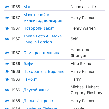
1968
Маг
Nicholas Urfe
Мозг ценой в
1967
Harry Palmer
миллиард долларов
1967
Поторопи закат
Henry Warren
Tonite Let's All Make
1967
Self
Love in London
Handsome
1967
Семь раз женщина
Stranger
1966
Элфи
Alfie Elkins
1966
Похороны в Берлине
Harry Palmer
1966
Гамбит
Harry
Michael Hubert
1966
Другой ящик
Gregory Finsbury
1965
Досье Ипкресс
Harry Palmer
1964
Hamlet at Elsinore
Horatio