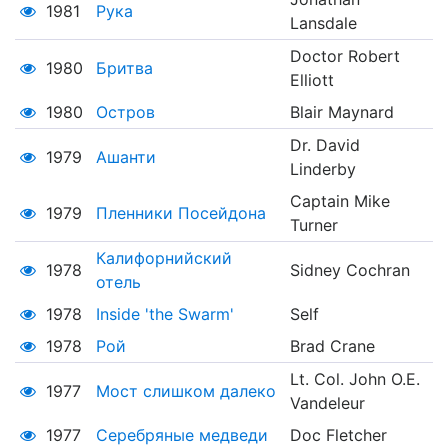
1981
Рука
Lansdale
Doctor Robert
1980
Бритва
Elliott
1980
Остров
Blair Maynard
Dr. David
1979
Ашанти
Linderby
Captain Mike
1979
Пленники Посейдона
Turner
Калифорнийский
1978
Sidney Cochran
отель
1978
Inside 'the Swarm'
Self
1978
Рой
Brad Crane
Lt. Col. John O.E.
1977
Мост слишком далеко
Vandeleur
1977
Серебряные медведи
Doc Fletcher