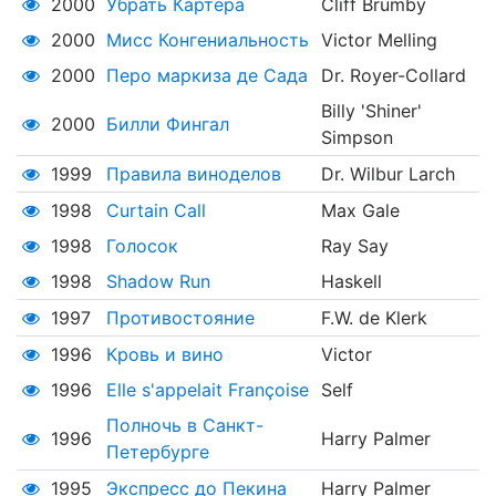
2000
Убрать Картера
Cliff Brumby
2000
Мисс Конгениальность
Victor Melling
2000
Перо маркиза де Сада
Dr. Royer-Collard
Billy 'Shiner'
2000
Билли Фингал
Simpson
1999
Правила виноделов
Dr. Wilbur Larch
1998
Curtain Call
Max Gale
1998
Голосок
Ray Say
1998
Shadow Run
Haskell
1997
Противостояние
F.W. de Klerk
1996
Кровь и вино
Victor
1996
Elle s'appelait Françoise
Self
Полночь в Санкт-
1996
Harry Palmer
Петербурге
1995
Экспресс до Пекина
Harry Palmer