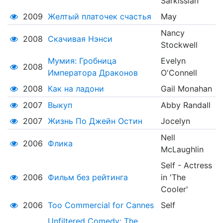
Sarkissian
2009
Желтый платочек счастья
May
Nancy
2008
Скачивая Нэнси
Stockwell
Мумия: Гробница
Evelyn
2008
Императора Драконов
O'Connell
2008
Как на ладони
Gail Monahan
2007
Выкуп
Abby Randall
2007
Жизнь По Джейн Остин
Jocelyn
Nell
2006
Флика
McLaughlin
Self - Actress
2006
Фильм без рейтинга
in 'The
Cooler'
2006
Too Commercial for Cannes
Self
Unfiltered Comedy: The