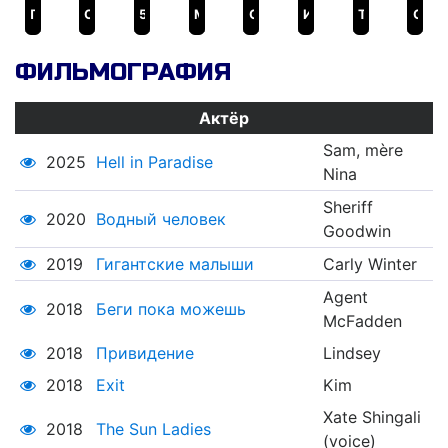
Пленницы
Одноклассники
5-я волна
Мумия: Гробница Императора Драконов
Одноклассники 2
И гаснет свет…
Тайное окно
Оправданная жестокость
ФИЛЬМОГРАФИЯ
Актёр
Sam, mère
2025
Hell in Paradise
Nina
Sheriff
2020
Водный человек
Goodwin
2019
Гигантские малыши
Carly Winter
Agent
2018
Беги пока можешь
McFadden
2018
Привидение
Lindsey
2018
Exit
Kim
Xate Shingali
2018
The Sun Ladies
(voice)