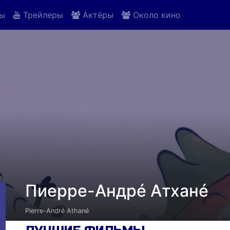
ы
Трейлеры
Актёры
Около кино
Пиерре-Андрé Атханé
Pierre-André Athané