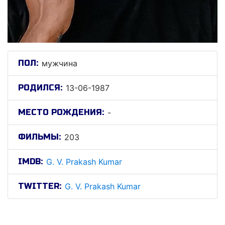
ПОЛ:
мужчина
РОДИЛСЯ:
13-06-1987
МЕСТО РОЖДЕНИЯ:
-
ФИЛЬМЫ:
203
IMDB:
G. V. Prakash Kumar
TWITTER:
G. V. Prakash Kumar
Г. В. Пракасх Кумар