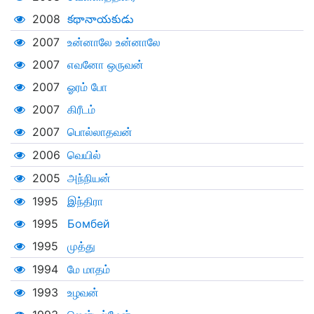
2008
కథానాయకుడు
2007
உன்னாலே உன்னாலே
2007
எவனோ ஒருவன்
2007
ஓரம் போ
2007
கிரீடம்
2007
பொல்லாதவன்
2006
வெயில்
2005
அந்நியன்
1995
இந்திரா
1995
Бомбей
1995
முத்து
1994
மே மாதம்
1993
உழவன்