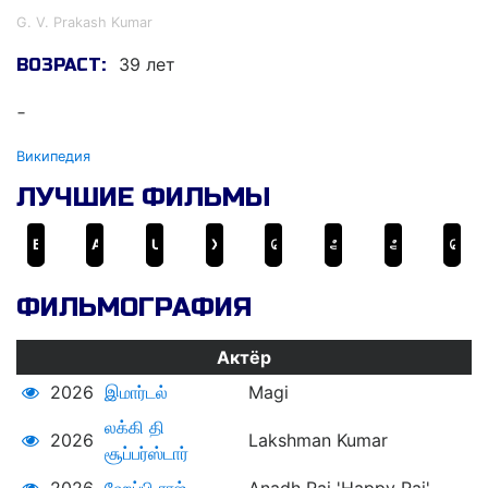
G. V. Prakash Kumar
39 лет
ВОЗРАСТ:
-
Википедия
ЛУЧШИЕ ФИЛЬМЫ
Банды Вассейпура
Амаран
Ugly
Хвала храбрецам
மெர்சல்
அந்நியன்
அசுரன்
தெறி
ФИЛЬМОГРАФИЯ
Актёр
2026
இமார்டல்
Magi
லக்கி தி
2026
Lakshman Kumar
சூப்பர்ஸ்டார்