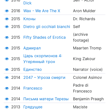
2016
Self - Actor
Dick
2016
Wax - We Are The X
Aron Mulder
2015
Клоны
Dr. Richards
2015
Dietro gli occhiali bianchi
Self
(archive
2015
Fifty Shades of Erotica
footage)
2015
Адмирал
Maarten Tromp
Царь скорпионов 4:
2015
King Zakour
Утерянный трон
2015
Единство
Narrator (voice)
2014
2047 – Угроза смерти
Colonel Asimov
Padre di
2014
Francesco
Francesco
2014
Письма матери Терезы
Benjamin Praagh
2013
Грядущее
Maciste