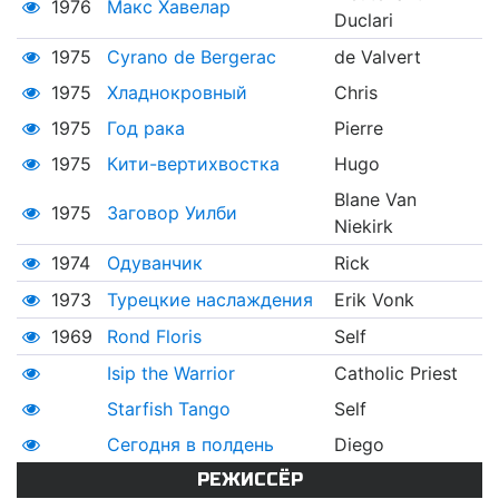
1976
Макс Хавелар
Duclari
1975
Cyrano de Bergerac
de Valvert
1975
Хладнокровный
Chris
1975
Год рака
Pierre
1975
Кити-вертихвостка
Hugo
Blane Van
1975
Заговор Уилби
Niekirk
1974
Одуванчик
Rick
1973
Турецкие наслаждения
Erik Vonk
1969
Rond Floris
Self
Isip the Warrior
Catholic Priest
Starfish Tango
Self
Сегодня в полдень
Diego
РЕЖИССЁР