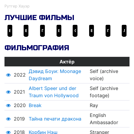
Рутгер Хауэр
ЛУЧШИЕ ФИЛЬМЫ
Бэтмен: Начало
Бегущий по лезвию
Город грехов
Валериан и город тысячи планет
Обряд
Братья Систерс
Признания опасного человека
Леди-ястреб
ФИЛЬМОГРАФИЯ
Актёр
Дэвид Боуи: Moonage
Self (archive
2022
Daydream
voice)
Albert Speer und der
Self (archive
2021
Traum von Hollywood
footage)
2020
Break
Ray
English
2019
Тайна печати дракона
Ambassador
2018
Корбин Нэш
Stranger