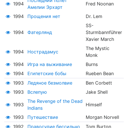
Последний полет
1994
Fred Noonan
Амелии Эрхарт
1994
Прощения нет
Dr. Lem
SS-
1994
Фатерлянд
Sturmbannführer
Xavier March
The Mystic
1994
Нострадамус
Monk
1994
Игра на выживание
Burns
1994
Египетские бобы
Rueben Bean
1993
Ледяное безмолвие
Ben Corbett
1993
Вслепую
Jake Shell
The Revenge of the Dead
1993
Himself
Indians
1993
Путешествие
Morgan Norvell
1992
Правосудие бессильно
Tom Burton