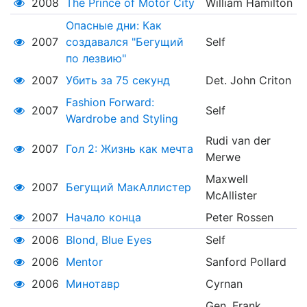
2008
The Prince of Motor City
William Hamilton
Опасные дни: Как
2007
создавался "Бегущий
Self
по лезвию"
2007
Убить за 75 секунд
Det. John Criton
Fashion Forward:
2007
Self
Wardrobe and Styling
Rudi van der
2007
Гол 2: Жизнь как мечта
Merwe
Maxwell
2007
Бегущий МакАллистер
McAllister
2007
Начало конца
Peter Rossen
2006
Blond, Blue Eyes
Self
2006
Mentor
Sanford Pollard
2006
Минотавр
Cyrnan
Gen. Frank