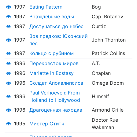
1997
Eating Pattern
Bog
1997
Враждебные воды
Cap. Britanov
1997
Достучаться до небес
Curtiz
Зов предков: Юконский
1997
John Thornton
пёс
1997
Кольцо с рубином
Patrick Collins
1996
Перекресток миров
A.T.
1996
Mariette in Ecstasy
Chaplan
1996
Солдат Апокалипсиса
Omega Doom
Paul Verhoeven: From
1996
Himself
Holland to Hollywood
1996
Драгоценная находка
Armond Crille
Doctor Rue
1995
Мистер Ститч
Wakeman