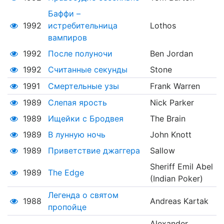
Баффи –
1992
истребительница
Lothos
вампиров
1992
После полуночи
Ben Jordan
1992
Считанные секунды
Stone
1991
Смертельные узы
Frank Warren
1989
Слепая ярость
Nick Parker
1989
Ищейки с Бродвея
The Brain
1989
В лунную ночь
John Knott
1989
Приветствие джаггера
Sallow
Sheriff Emil Abel
1989
The Edge
(Indian Poker)
Легенда о святом
1988
Andreas Kartak
пропойце
Alexander