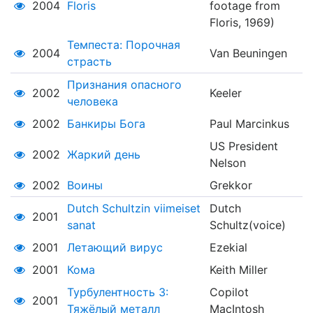
2004
Floris
footage from
Floris, 1969)
Темпеста: Порочная
2004
Van Beuningen
страсть
Признания опасного
2002
Keeler
человека
2002
Банкиры Бога
Paul Marcinkus
US President
2002
Жаркий день
Nelson
2002
Воины
Grekkor
Dutch Schultzin viimeiset
Dutch
2001
sanat
Schultz(voice)
2001
Летающий вирус
Ezekial
2001
Кома
Keith Miller
Турбулентность 3:
Copilot
2001
Тяжёлый металл
MacIntosh