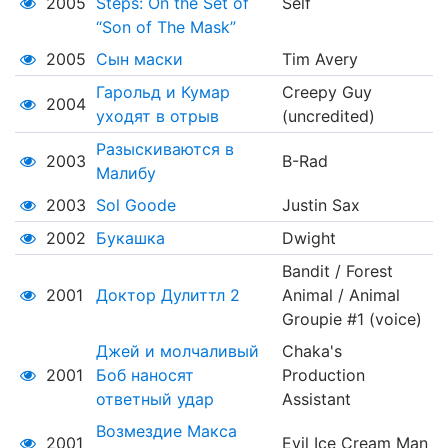
2005
Steps: On the Set of
Self
“Son of The Mask”
2005
Сын маски
Tim Avery
Гарольд и Кумар
Creepy Guy
2004
уходят в отрыв
(uncredited)
Разыскиваются в
2003
B-Rad
Малибу
2003
Sol Goode
Justin Sax
2002
Букашка
Dwight
Bandit / Forest
2001
Доктор Дулиттл 2
Animal / Animal
Groupie #1 (voice)
Джей и молчаливый
Chaka's
2001
Боб наносят
Production
ответный удар
Assistant
Возмездие Макса
2001
Evil Ice Cream Man