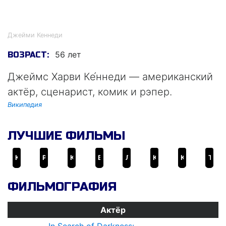
Джейми Кеннеди
Джейми Кеннеди
56 лет
ВОЗРАСТ:
Джеймс Харви Ке́ннеди — американский
актёр, сценарист, комик и рэпер.
Википедия
ЛУЧШИЕ ФИЛЬМЫ
Крик
Ромео + Джульетта
Крик 2
Враг государства
Лучше не бывает
Крик 3
Крик
Три короля
ФИЛЬМОГРАФИЯ
Актёр