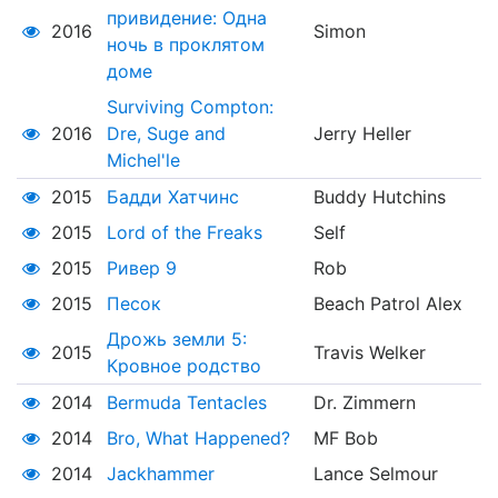
привидение: Одна
2016
Simon
ночь в проклятом
доме
Surviving Compton:
2016
Dre, Suge and
Jerry Heller
Michel'le
2015
Бадди Хатчинс
Buddy Hutchins
2015
Lord of the Freaks
Self
2015
Ривер 9
Rob
2015
Песок
Beach Patrol Alex
Дрожь земли 5:
2015
Travis Welker
Кровное родство
2014
Bermuda Tentacles
Dr. Zimmern
2014
Bro, What Happened?
MF Bob
2014
Jackhammer
Lance Selmour