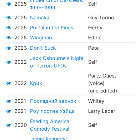
In Search of Darkness:
2025
Self
1995-1999
2025
Namaka
Guy Torino
2025
Portal in the Pines
Herby
2025
Wingman
Eddie
2023
Don't Suck
Pete
Jack Osbourne's Night
2022
Self
of Terror: UFOs
Party Guest
2022
Крик
(voice)
(uncredited)
2021
Последний звонок
Whitey
2021
Роу против Уэйда
Larry Lader
Feeding America
2020
Self
Comedy Festival
Jamie Kennedy: