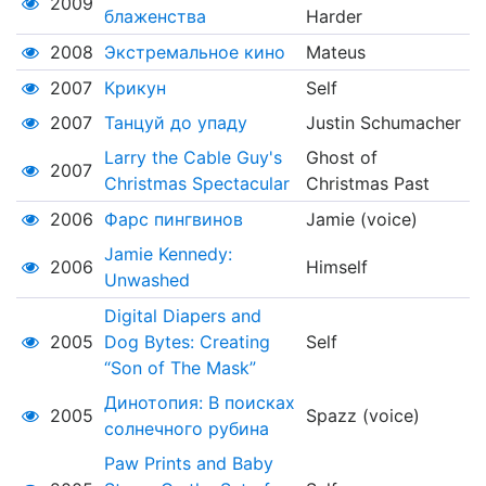
2009
блаженства
Harder
2008
Экстремальное кино
Mateus
2007
Крикун
Self
2007
Танцуй до упаду
Justin Schumacher
Larry the Cable Guy's
Ghost of
2007
Christmas Spectacular
Christmas Past
2006
Фарс пингвинов
Jamie (voice)
Jamie Kennedy:
2006
Himself
Unwashed
Digital Diapers and
2005
Dog Bytes: Creating
Self
“Son of The Mask”
Динотопия: В поисках
2005
Spazz (voice)
солнечного рубина
Paw Prints and Baby