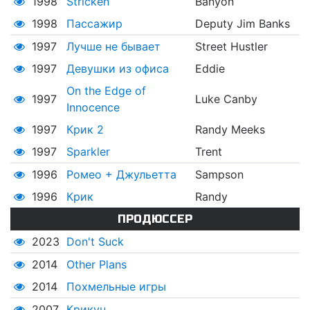
1998
Stricken
Banyon
1998
Пассажир
Deputy Jim Banks
1997
Лучше не бывает
Street Hustler
1997
Девушки из офиса
Eddie
On the Edge of
1997
Luke Canby
Innocence
1997
Крик 2
Randy Meeks
1997
Sparkler
Trent
1996
Ромео + Джульетта
Sampson
1996
Крик
Randy
ПРОДЮССЕР
2023
Don't Suck
2014
Other Plans
2014
Похмельные игры
2007
Крикун