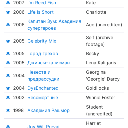
2007
I'm Reed Fish
Kate
2006
Life Is Short
Charlotte
Капитан Зум: Академия
2006
Ace (uncredited)
супергероев
Self (archive
2005
Celebrity Mix
footage)
2005
Город грехов
Becky
2005
Джинсы-талисман
Lena Kaligaris
Невеста и
Georgina
2004
предрассудки
'Georgie' Darcy
2004
DysEnchanted
Goldilocks
2002
Бессмертные
Winnie Foster
Student
1998
Академия Рашмор
(uncredited)
Harriet
Joy Will Prevail