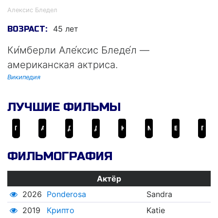
Алексис Бледел
45 лет
ВОЗРАСТ:
Ки́мберли Але́ксис Бледе́л —
американская актриса.
Википедия
ЛУЧШИЕ ФИЛЬМЫ
Город грехов
Академия Рашмор
Джинсы-талисман
Джинсы-талисман 2
Капитан Зум: Академия супергероев
Миллион для чайников
Бессмертные
Помни воскресенье
ФИЛЬМОГРАФИЯ
Актёр
2026
Ponderosa
Sandra
2019
Крипто
Katie