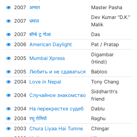
2007
अनवर
Master Pasha
Dev Kumar "D.K."
2007
धमाल
Malik
2007
बॉम्बे टू गोआ
Das
2006
American Daylight
Pat / Pratap
Digambar
2005
Mumbai Xpress
(Hindi)
2005
Любить и не сдаваться
Babloo
2004
Love in Nepal
Tony Chang
Siddharth's
2004
Случайное знакомство
friend
2004
На перекрестке судеб
Dablu
2004
रघु रोमियो
Raghu
2003
Chura Liyaa Hai Tumne
Chingar