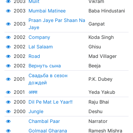
2003
Mulit
Vikram
2003
Mumbai Matinee
Baba Hindustani
Praan Jaye Par Shaan Na
2003
Ganpat
Jaye
2002
Company
Koda Singh
2002
Lal Salaam
Ghisu
2002
Road
Mad Villager
2002
Вернуть сына
Beeja
Свадьба в сезон
2001
P.K. Dubey
дождей
2001
अक्स
Yeda Yakub
2000
Dil Pe Mat Le Yaar!!
Raju Bhai
2000
Jungle
Deshu
Chambal Paar
Narrator
Golmaal Gharana
Ramesh Mishra