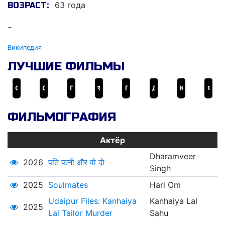
63 года
ВОЗРАСТ:
-
Википедия
ЛУЧШИЕ ФИЛЬМЫ
Однажды в Дели
Свадьба в сезон дождей
Парень из гетто
स्त्री
Гангубай Катавади
Добро пожаловать
Клянусь тобой, любимая
धमाल
ФИЛЬМОГРАФИЯ
Актёр
Dharamveer
2026
पति पत्नी और वो दो
Singh
2025
Soulmates
Hari Om
Udaipur Files: Kanhaiya
Kanhaiya Lal
2025
Lal Tailor Murder
Sahu