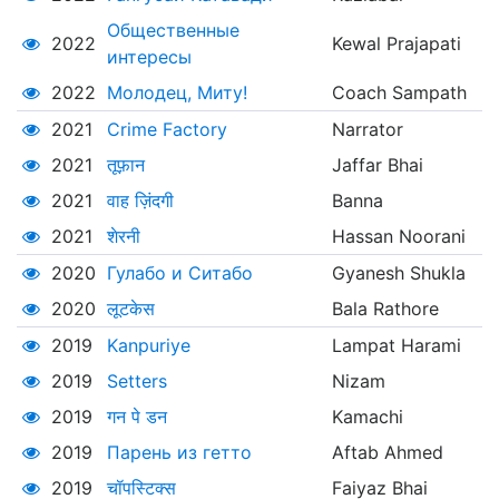
Общественные
2022
Kewal Prajapati
интересы
2022
Молодец, Миту!
Coach Sampath
2021
Crime Factory
Narrator
2021
तूफ़ान
Jaffar Bhai
2021
वाह ज़िंदगी
Banna
2021
शेरनी
Hassan Noorani
2020
Гулабо и Ситабо
Gyanesh Shukla
2020
लूटकेस
Bala Rathore
2019
Kanpuriye
Lampat Harami
2019
Setters
Nizam
2019
गन पे डन
Kamachi
2019
Парень из гетто
Aftab Ahmed
2019
चॉपस्टिक्स
Faiyaz Bhai