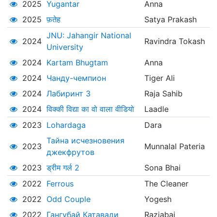
2025
Yugantar
Anna
2025
फ़तेह
Satya Prakash
JNU: Jahangir National
2024
Ravindra Tokash
University
2024
Kartam Bhugtam
Anna
2024
Чанду-чемпион
Tiger Ali
2024
Лабиринт 3
Raja Sahib
2024
विक्की विद्या का वो वाला वीडियो
Laadle
2023
Lohardaga
Dara
Тайна исчезновения
2023
Munnalal Pateria
джекфрутов
2023
ड्रीम गर्ल 2
Sona Bhai
2022
Ferrous
The Cleaner
2022
Odd Couple
Yogesh
2022
Гангубай Катавади
Raziabai