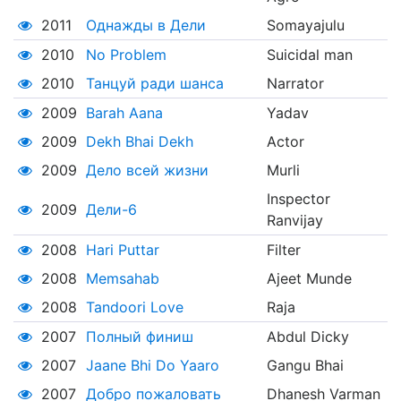
2011
Однажды в Дели
Somayajulu
2010
No Problem
Suicidal man
2010
Танцуй ради шанса
Narrator
2009
Barah Aana
Yadav
2009
Dekh Bhai Dekh
Actor
2009
Дело всей жизни
Murli
Inspector
2009
Дели-6
Ranvijay
2008
Hari Puttar
Filter
2008
Memsahab
Ajeet Munde
2008
Tandoori Love
Raja
2007
Полный финиш
Abdul Dicky
2007
Jaane Bhi Do Yaaro
Gangu Bhai
2007
Добро пожаловать
Dhanesh Varman