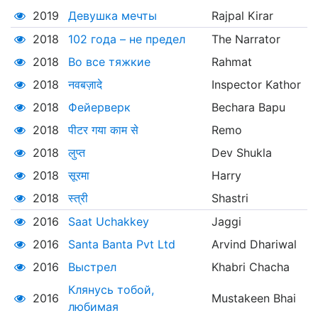
2019
Девушка мечты
Rajpal Kirar
2018
102 года – не предел
The Narrator
2018
Во все тяжкие
Rahmat
2018
नवबज़ादे
Inspector Kathor
2018
Фейерверк
Bechara Bapu
2018
पीटर गया काम से
Remo
2018
लुप्त
Dev Shukla
2018
सूरमा
Harry
2018
स्त्री
Shastri
2016
Saat Uchakkey
Jaggi
2016
Santa Banta Pvt Ltd
Arvind Dhariwal
2016
Выстрел
Khabri Chacha
Клянусь тобой,
2016
Mustakeen Bhai
любимая