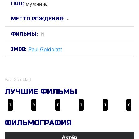
ПОЛ:
мужчина
МЕСТО РОЖДЕНИЯ:
-
ФИЛЬМЫ:
11
IMDB:
Paul Goldblatt
Паул Голдблатт
Paul Goldblatt
ЛУЧШИЕ ФИЛЬМЫ
Токсичный мститель
Убийственная вечеринка
Потрошитель
The 8th Plague
Twoyoungmen, UT.
Goldfarb
ФИЛЬМОГРАФИЯ
Актёр