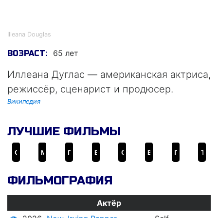
Иллеана Дуглас
Illeana Douglas
65 лет
ВОЗРАСТ:
Иллеана Дуглас — американская актриса,
режиссёр, сценарист и продюсер.
Википедия
ЛУЧШИЕ ФИЛЬМЫ
Славные парни
Мыс страха
Призрачный мир
Выжить
Отзвуки Эха
Вернуть отправителю
Последнее искушение Христа
Телевикторина
ФИЛЬМОГРАФИЯ
Актёр