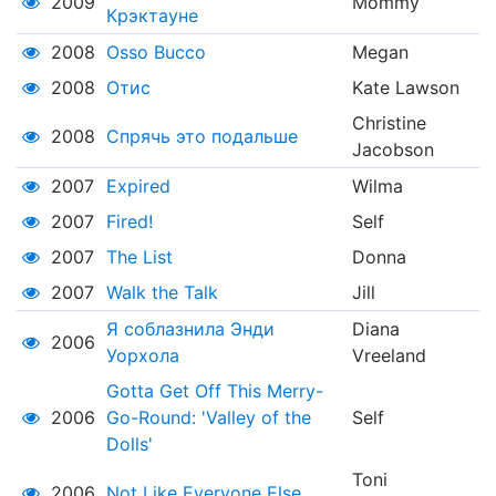
2009
Mommy
Крэктауне
2008
Osso Bucco
Megan
2008
Отис
Kate Lawson
Christine
2008
Спрячь это подальше
Jacobson
2007
Expired
Wilma
2007
Fired!
Self
2007
The List
Donna
2007
Walk the Talk
Jill
Я соблазнила Энди
Diana
2006
Уорхола
Vreeland
Gotta Get Off This Merry-
2006
Go-Round: 'Valley of the
Self
Dolls'
Toni
2006
Not Like Everyone Else