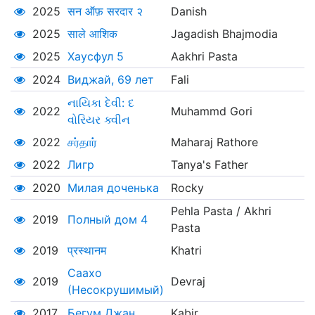
2025
सन ऑफ़ सरदार २
Danish
2025
साले आशिक
Jagadish Bhajmodia
2025
Хаусфул 5
Aakhri Pasta
2024
Виджай, 69 лет
Fali
નાયિકા દેવી: દ
2022
Muhammd Gori
વોરિયર ક્વીન
2022
சர்தார்
Maharaj Rathore
2022
Лигр
Tanya's Father
2020
Милая доченька
Rocky
Pehla Pasta / Akhri
2019
Полный дом 4
Pasta
2019
प्रस्थानम
Khatri
Саахо
2019
Devraj
(Несокрушимый)
2017
Бегум Джан
Kabir