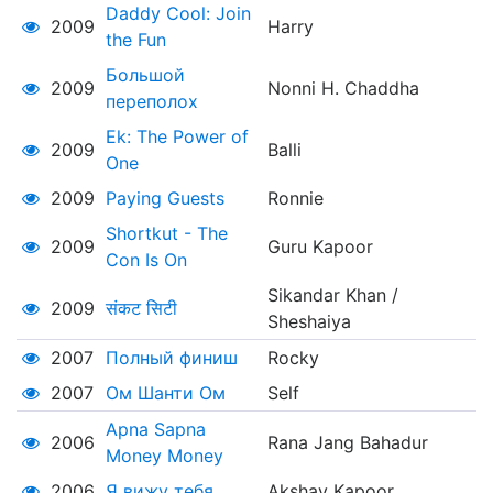
Daddy Cool: Join
2009
Harry
the Fun
Большой
2009
Nonni H. Chaddha
переполох
Ek: The Power of
2009
Balli
One
2009
Paying Guests
Ronnie
Shortkut - The
2009
Guru Kapoor
Con Is On
Sikandar Khan /
2009
संकट सिटी
Sheshaiya
2007
Полный финиш
Rocky
2007
Ом Шанти Ом
Self
Apna Sapna
2006
Rana Jang Bahadur
Money Money
2006
Я вижу тебя
Akshay Kapoor