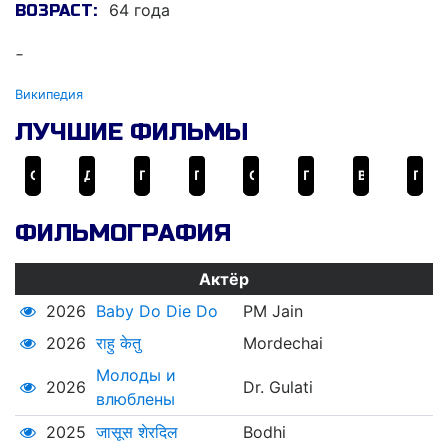
64 года
ВОЗРАСТ:
-
Википедия
ЛУЧШИЕ ФИЛЬМЫ
Ом Шанти Ом
Дон. Главарь мафии
Полный дом
Полный дом 2
Саахо (Несокрушимый)
Полный дом 3
Всегда готов!
Полный дом 4
ФИЛЬМОГРАФИЯ
Актёр
2026
Baby Do Die Do
PM Jain
2026
राहु केतु
Mordechai
Молоды и
2026
Dr. Gulati
влюблены
2025
जासूस शेरदिल
Bodhi