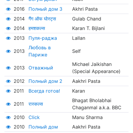
2016
Полный дом 3
Akhri Pasta
2014
गैंग ऑफ घोस्ट्स
Gulab Chand
2014
हमशकल्स
Karan T. Bijlani
2013
Пуля-раджа
Lallan
Любовь в
2013
Self
Париже
Michael Jaikishan
2013
Отважный
(Special Appearance)
2012
Полный дом 2
Aakhri Pasta
2011
Всегда готов!
Karan
Bhagat Bholabhai
2011
रास्कल्स
Chaganmal a.k.a. BBC
2010
Click
Manu Sharma
2010
Полный дом
Aakhri Pasta