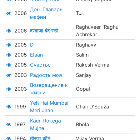
Дон. Главарь
2006
T.J.
мафии
Raghuveer 'Raghu'
2006
दरवाजा बंद रखो
Achrekar
2005
D
Raghavv
2005
Elaan
Salim
2005
Счастье
Rakesh Verma
2003
Радость моя
Sanjay
Возвращение к
2003
Gopal
жизни
Yeh Hai Mumbai
1999
Chali D'Souza
Meri Jaan
Kaun Rokega
1997
Bhola
Mujhe
1994
तीसरा कौन
Vijay Verma