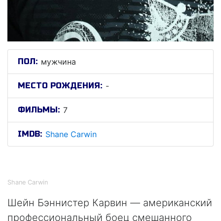
ПОЛ:
мужчина
МЕСТО РОЖДЕНИЯ:
-
ФИЛЬМЫ:
7
IMDB:
Shane Carwin
Шейн Карвин
Shane Carwin
Шейн Бэннистер Карвин — американский
профессиональный боец смешанного