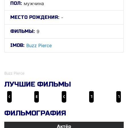
ПОЛ:
мужчина
МЕСТО РОЖДЕНИЯ:
-
ФИЛЬМЫ:
9
IMDB:
Buzz Pierce
Бузз Пиерце
Buzz Pierce
ЛУЧШИЕ ФИЛЬМЫ
Справочник зла
Бродяга
Орегонка
The Snake Mountain Colada
The Bulb
ФИЛЬМОГРАФИЯ
Актёр