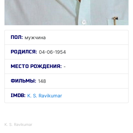
ПОЛ:
мужчина
РОДИЛСЯ:
04-06-1954
МЕСТО РОЖДЕНИЯ:
-
ФИЛЬМЫ:
148
IMDB:
K. S. Ravikumar
К. С. Равикумар
K. S. Ravikumar