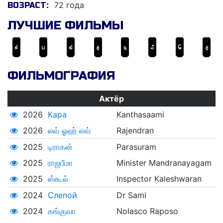
72 года
ВОЗРАСТ:
ЛУЧШИЕ ФИЛЬМЫ
லிங்கா
படையப்பா
விண்ணைத்தாண்டி வருவாயா
தசாவதாரம்
டிராகன்
ஆதவன்
ரெமோ
தங்கமகன்
ФИЛЬМОГРАФИЯ
Актёр
2026
Кара
Kanthasaami
2026
லவ் ஓஹ் லவ்
Rajendran
2025
டிராகன்
Parasuram
2025
ராஜபீமா
Minister Mandranayagam
2025
ஸ்கூல்
Inspector Kaleshwaran
2024
Слепой
Dr Sami
2024
கங்குவா
Nolasco Raposo