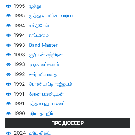
1995
முத்து
1995
முத்து குளிக்க வாரீயளா
1994
சக்திவேல்
1994
நாட்டாமை
1993
Band Master
1993
சூரியன் சந்திரன்
1993
புருஷ லட்சணம்
1992
ஊர் மரியாதை
1992
பொண்டாட்டி ராஜ்ஜயம்
1991
சேரன் பாண்டியன்
1991
புத்தம் புது பயணம்
1990
புரியாத புதிர்
ПРОДЮССЕР
2024
ஹிட் லிஸ்ட்