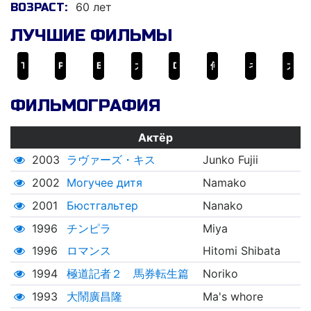
60 лет
ВОЗРАСТ:
ЛУЧШИЕ ФИЛЬМЫ
Табу
Роботрикс
Бюстгальтер
大鬧廣昌隆
Door II: Tokyo Diary
何日君再來
ネオ チンピラ 鉄砲玉ぴゅ～
大江戸レイプマン 女淫処刑人
ФИЛЬМОГРАФИЯ
Актёр
2003
ラヴァーズ・キス
Junko Fujii
2002
Могучее дитя
Namako
2001
Бюстгальтер
Nanako
1996
チンピラ
Miya
1996
ロマンス
Hitomi Shibata
1994
極道記者２ 馬券転生篇
Noriko
1993
大鬧廣昌隆
Ma's whore