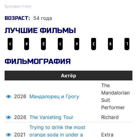
Брендан Уэйн
54 года
ВОЗРАСТ:
ЛУЧШИЕ ФИЛЬМЫ
Форсаж 4
Ковбои против пришельцев
S.W.A.T.: Спецназ города ангелов
Формула любви для узников брака
Мандалорец и Грогу
Отель для собак
Мертвая красная шапочка
The Legend of Hell's Gate: An American Conspiracy
ФИЛЬМОГРАФИЯ
Актёр
The
Mandalorian
2026
Мандалорец и Грогу
Suit
Performer
2026
The Vanishing Tour
Richard
Trying to drink the most
2021
orange soda in under a
Extra