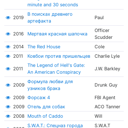
minute and 30 seconds
В поисках древнего
2019
Paul
артефакта
Officer
2016
Мертвая красная шапочка
Scudder
2014
The Red House
Cole
2011
Ковбои против пришельцев
Charlie Lyle
The Legend of Hell's Gate:
2011
J.W. Barkley
An American Conspiracy
Формула любви для
2009
Drunk Guy
узников брака
2009
Форсаж 4
FBI Agent
2009
Отель для собак
ACO Tanner
2008
Mouth of Caddo
Will
S.W.A.T.: Спецназ города
S.W.A.T