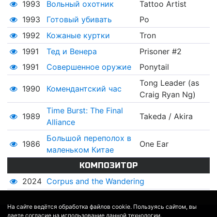
1993
Вольный охотник
Tattoo Artist
1993
Готовый убивать
Po
1992
Кожаные куртки
Tron
1991
Тед и Венера
Prisoner #2
1991
Совершенное оружие
Ponytail
Tong Leader (as
1990
Комендантский час
Craig Ryan Ng)
Time Burst: The Final
1989
Takeda / Akira
Alliance
Большой переполох в
1986
One Ear
маленьком Китае
КОМПОЗИТОР
2024
Corpus and the Wandering
На сайте ведётся обработка файлов cookie. Пользуясь сайтом, вы
даете согласие на использование данной технологии.