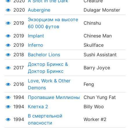
2020
A Shot in the Dark
Creature
2020
Aubergine
Dulagar Monster
Экзорцизм на высоте
2019
Chinshu
60 000 футов
2019
Implant
Chinese Man
2019
Inferno
Skullface
2018
Bachelor Lions
Sushi Assistant
Доктор Бринкс &
2017
Barry Joyce
Доктор Бринкс
Love, Work & Other
2016
Feng
Demons
1994
Пропавшие Миллионы
Chun Yung Fat
1994
Клетка 2
Billy Woo
В смертельной
1994
Worker #2
опасности