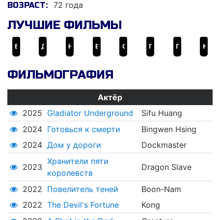
72 года
ВОЗРАСТ:
ЛУЧШИЕ ФИЛЬМЫ
Большой переполох в маленьком Китае
Дом у дороги
Ниндзя из Беверли Хиллз
В смертельной опасности
Совершенное оружие
Пропавшие Миллионы
Повелитель теней
Комендантский час
ФИЛЬМОГРАФИЯ
Актёр
2025
Gladiator Underground
Sifu Huang
2024
Готовься к смерти
Bingwen Hsing
2024
Дом у дороги
Dockmaster
Хранители пяти
2023
Dragon Slave
королевств
2022
Повелитель теней
Boon-Nam
2022
The Devil's Fortune
Kong