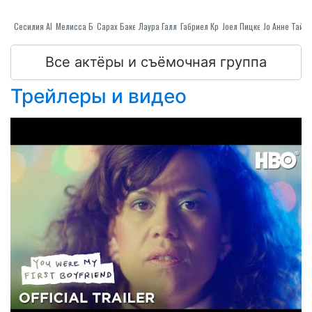
Мелисса Бакер
Сесилия Aldarondo
Лаура Галлегос
Сарах Бакер Буттерфиелд
Габриел Кристал
Jоел Пицкеринг
Jо Анне Тайл
Все актёры и съёмочная группа
Трейлеры и видео