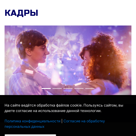
КАДРЫ
На сайте ведётся обработка файлов cookie. Пользуясь сайтом, вы
даете согласие на использование данной технологии.
© 2017 - 2026
MOVIE
BOT
.RU
ДАННЫЕ ПРЕДОСТАВЛЕНЫ:
THEMOVIEDB
,
WIKIPEDIA
Политика конфиденциальности
|
Согласие на обработку
ПЕРЕВЕДЕНО СЕРВИСОМ
ЯНДЕКС.ПЕРЕВОД
персональных данных
THEATER BY ICONDOTS FROM THE NOUN PROJECT
ПРОЕКЦИОННЫЕ ЛАМПЫ
КОНТАКТЫ