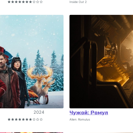
Inside Out 2
2024
Чужой: Ромул
Alien: Romulus