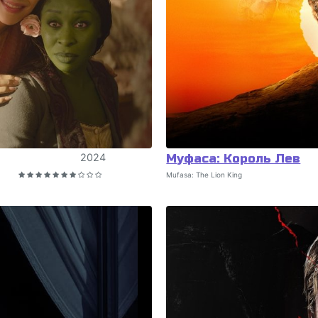
2024
Муфаса: Король Лев
Mufasa: The Lion King