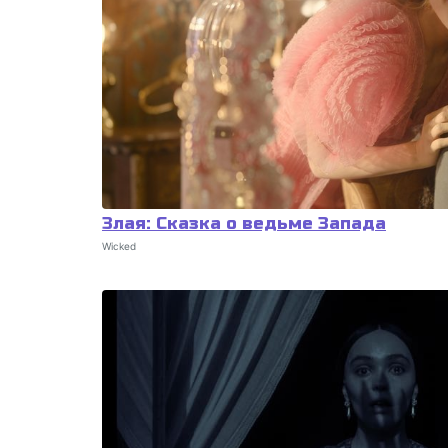
Злая: Сказка о ведьме Запада
Wicked