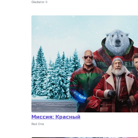
Gladiator II
Миссия: Красный
Red One