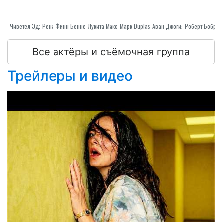
Рената Reinsve
Чиветел Эджиофор
Финн Беннетт
Лукита Максуэлл
Марк Duplass
Аван Джогия
Все актёры и съёмочная группа
Трейлеры и видео