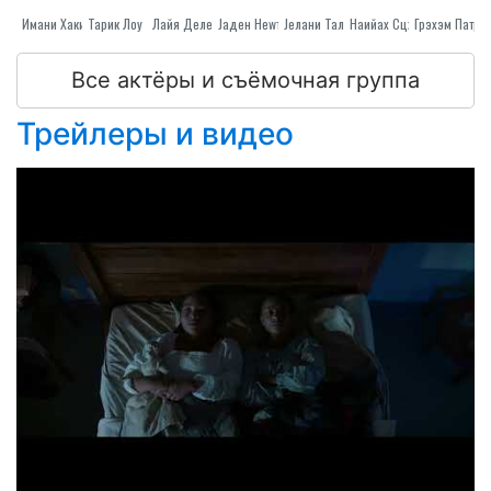
Имани Хаким
Тарик Лоу
Jаден Неwтон
Лайя Делеон Хэйес
Jелани Талиб
Наийах Сцхаифе
Все актёры и съёмочная группа
Трейлеры и видео