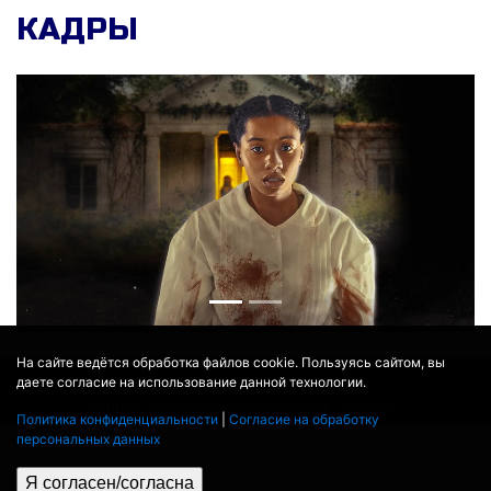
КАДРЫ
На сайте ведётся обработка файлов cookie. Пользуясь сайтом, вы
даете согласие на использование данной технологии.
© 2017 - 2026
MOVIE
BOT
.RU
ДАННЫЕ ПРЕДОСТАВЛЕНЫ:
THEMOVIEDB
,
WIKIPEDIA
Политика конфиденциальности
|
Согласие на обработку
ПЕРЕВЕДЕНО СЕРВИСОМ
ЯНДЕКС.ПЕРЕВОД
персональных данных
THEATER BY ICONDOTS FROM THE NOUN PROJECT
ПРОЕКЦИОННЫЕ ЛАМПЫ
КОНТАКТЫ
ПОЛИТИКА КОНФИДЕНЦИАЛЬНОСТИ
Я согласен/согласна
СОГЛАСИЕ НА ОБРАБОТКУ ПЕРСОНАЛЬНЫХ ДАННЫХ