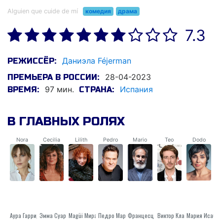
Alguien que cuide de mí
комедия
драма
7.3
Даниэла Féjerman
РЕЖИССЁР:
28-04-2023
ПРЕМЬЕРА В РОССИИ:
97 мин.
Испания
ВРЕМЯ:
СТРАНА:
В ГЛАВНЫХ РОЛЯХ
Nora
Cecilia
Lilith
Pedro
Mario
Teo
Dodo
Аура Гарридо
Эмма Суарес
Magüi Мира
Педро Мари Санчес
Виктор Клавихо
Францесц Гарридо