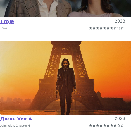
Тrоје
2023
Тrоје
Джон Уик 4
2023
John Wick: Chapter 4