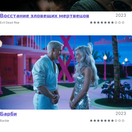
Восстание зловещих мертвецов
2023
Evil Dead Rise
Барби
2023
Barbie