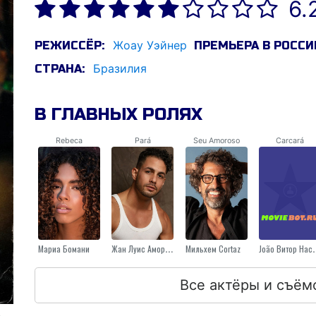
6.
Жоау Уэйнер
РЕЖИССЁР:
ПРЕМЬЕРА В РОССИ
Бразилия
СТРАНА:
В ГЛАВНЫХ РОЛЯХ
Rebeca
Pará
Seu Amoroso
Carcará
Мариа Бомани
Жан Луис Аморим
Мильхем Cortaz
Jоãо Вито
Все актёры и съём