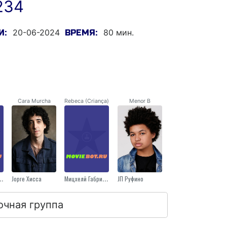
234
20-06-2024
80 мин.
И:
ВРЕМЯ:
Cara Murcha
Rebeca (Criança)
Menor B
р Насцименто
Jорге Хисса
Мицхелй Габриелй
JП Руфино
очная группа