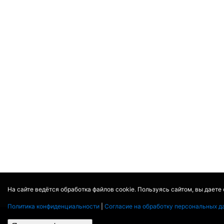
На сайте ведётся обработка файлов cookie. Пользуясь сайтом, вы даете
Политика конфиденциальности
|
Согласие на обработку персональных д
© 2017 - 2026
MOVIE
BOT
.RU
ДАННЫЕ ПРЕДОСТАВЛЕНЫ:
TH