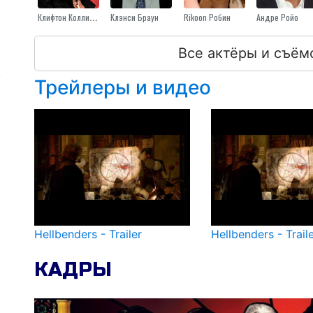
Клифтон Коллинз-Младший
Клэнси Браун
Rikoon Робин
Андре Ройо
Все актёры и съём
Трейлеры и видео
Hellbenders - Trailer
Hellbenders - Trail
КАДРЫ