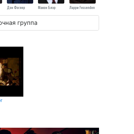
Дэн Фоглер
Макон Блэр
Ларри Fessenden
очная группа
er