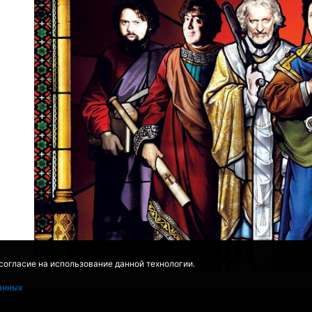
 согласие на использование данной технологии.
анных
EMOVIEDB
,
WIKIPEDIA
ПЕРЕВЕДЕНО СЕРВИСОМ
ЯНДЕКС.ПЕРЕВОД
THEATER BY IC