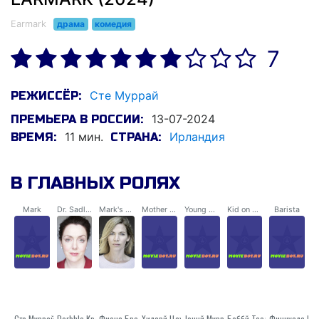
Earmark
драма
комедия
7
Сте Муррай
РЕЖИССЁР:
13-07-2024
ПРЕМЬЕРА В РОССИИ:
11 мин.
Ирландия
ВРЕМЯ:
СТРАНА:
В ГЛАВНЫХ РОЛЯХ
Mark
Dr. Sadlier
Mark's Mam
Mother on Street
Young Mark
Kid on Street
Barista
Сте Муррай
Derbhle Кротти
Фиона Броwне
Хиларй Цахилл
Jоннй Муррай
Боббй Тооле
Финнуала Ги