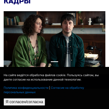
КАДРЫ
На сайте ведётся обработка файлов cookie. Пользуясь сайтом, вы
даете согласие на использование данной технологии.
© 2017 - 2026
MOVIE
BOT
.RU
ДАННЫЕ ПРЕДОСТАВЛЕНЫ:
THEMOVIEDB
,
WIKIPEDIA
Политика конфиденциальности
|
Согласие на обработку
ПЕРЕВЕДЕНО СЕРВИСОМ
ЯНДЕКС.ПЕРЕВОД
персональных данных
THEATER BY ICONDOTS FROM THE NOUN PROJECT
ПРОЕКЦИОННЫЕ ЛАМПЫ
КОНТАКТЫ
ПОЛИТИКА КОНФИДЕНЦИАЛЬНОСТИ
Я согласен/согласна
СОГЛАСИЕ НА ОБРАБОТКУ ПЕРСОНАЛЬНЫХ ДАННЫХ