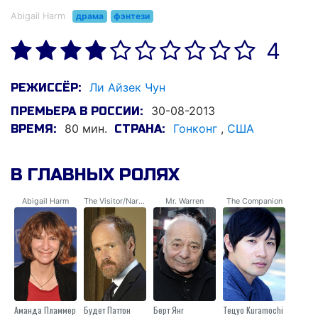
Abigail Harm
драма
фэнтези
4
Ли Айзек Чун
РЕЖИССЁР:
30-08-2013
ПРЕМЬЕРА В РОССИИ:
80 мин.
Гонконг
,
США
ВРЕМЯ:
СТРАНА:
В ГЛАВНЫХ РОЛЯХ
Abigail Harm
The Visitor/Narrator
Mr. Warren
The Companion
Аманда Пламмер
Будет Паттон
Берт Янг
Тецуо Kuramochi