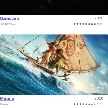
Одиссея
2026
The Odyssey
Моана
2026
Moana