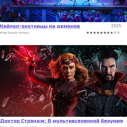
Кейпоп-охотницы на демонов
2025
KPop Demon Hunters
Доктор Стрэндж: В мультивселенной безумия