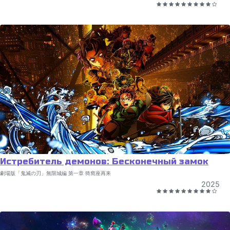
Истребитель демонов: Бесконечный замок
劇場版「鬼滅の刃」無限城編 第一章 猗窩座再来
2025