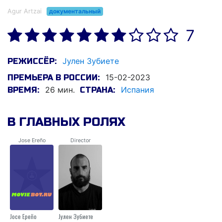
Agur Artzai
документальный
7
Jулен Зубиете
РЕЖИССЁР:
15-02-2023
ПРЕМЬЕРА В РОССИИ:
26 мин.
Испания
ВРЕМЯ:
СТРАНА:
В ГЛАВНЫХ РОЛЯХ
Jose Ereño
Director
Jосе Ереñо
Jулен Зубиете