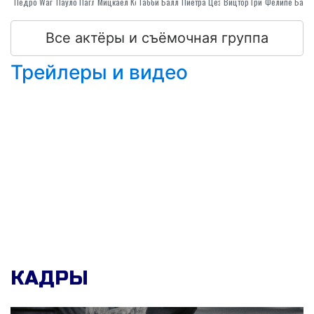
Педро Wагнер
Пауло Паглиосса
Мицкаел Корнблум
Пиетра Цезимбра
Габбй Баллхаусен
Вицтор Гримони
Все актёры и съёмочная группа
Трейлеры и видео
КАДРЫ