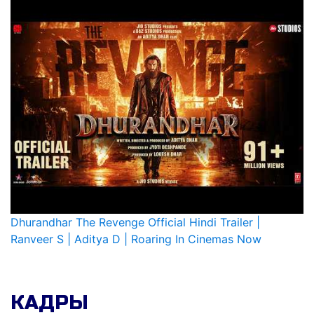
Dhurandhar The Revenge Official Hindi Trailer |
Ranveer S | Aditya D | Roaring In Cinemas Now
КАДРЫ