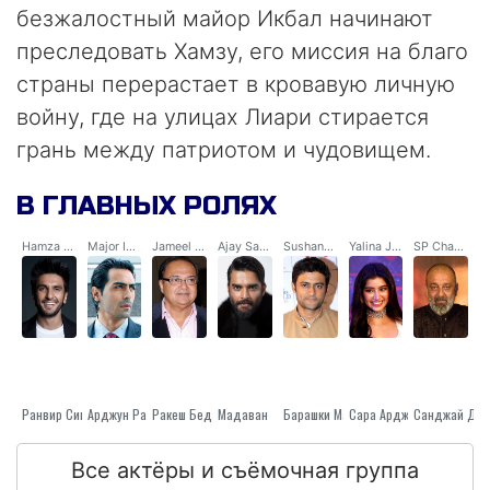
безжалостный майор Икбал начинают
преследовать Хамзу, его миссия на благо
страны перерастает в кровавую личную
войну, где на улицах Лиари стирается
грань между патриотом и чудовищем.
В ГЛАВНЫХ РОЛЯХ
Hamza Ali Mazari / Jaskirat Singh Rangi
Major Iqbal
Jameel Jamali
Ajay Sanyal
Sushant Bansal
Yalina Jamali
SP Chaudhary Aslam
Ранвир Сингх
Арджун Рампал
Ракеш Беди
Мадаван
Барашки Манав
Сара Арджун
Санджай Дат
Все актёры и съёмочная группа