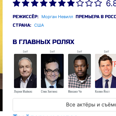
6.
Морган Невилл
РЕЖИССЁР:
ПРЕМЬЕРА В РОСС
США
СТРАНА:
В ГЛАВНЫХ РОЛЯХ
Self
Self
Self
Self
Лорни Майклс
Стив Хиггинс
Михаил Че
Колин Йост
Все актёры и съём