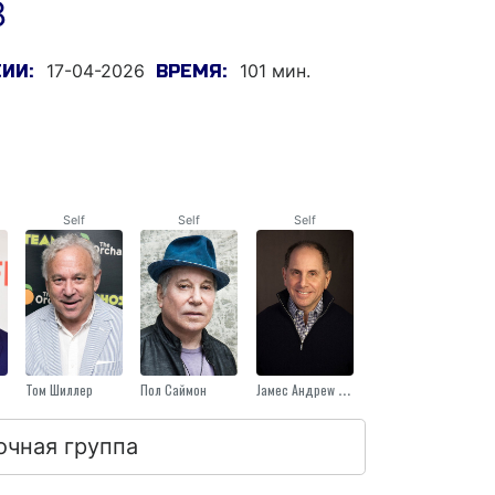
8
17-04-2026
101 мин.
ИИ:
ВРЕМЯ:
Self
Self
Self
Том Шиллер
Пол Саймон
Jамес Андреw Миллер
очная группа