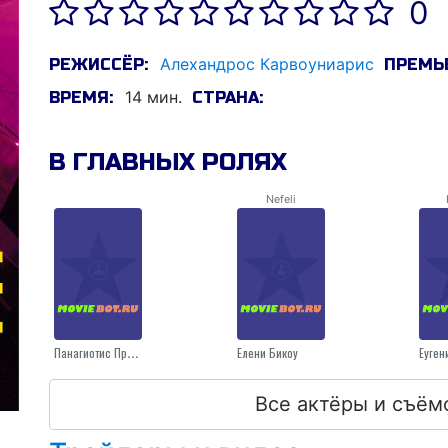
0
Алеxандрос Карвоуниарис
РЕЖИССЁР:
ПРЕМЬЕ
14 мин.
ВРЕМЯ:
СТРАНА:
В ГЛАВНЫХ РОЛЯХ
Nefeli
Панагиотис Принаракис
Елени Бикоу
Еуген
Все актёры и съём