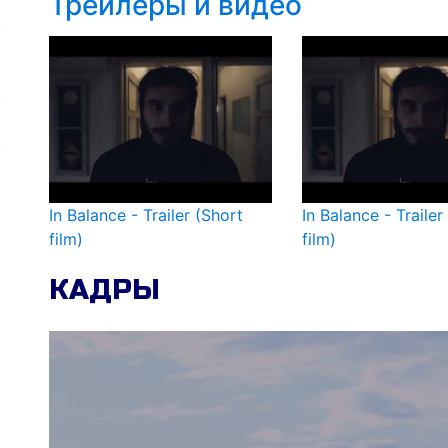
Трейлеры и видео
In Balance - Trailer (Short
In Balance - Trailer
film)
film)
КАДРЫ