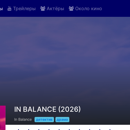
ы
Трейлеры
Актёры
Около кино
IN BALANCE (2026)
In Balance
детектив
драма