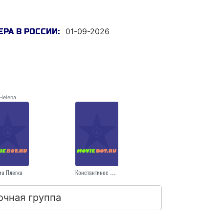
01-09-2026
РА В РОССИИ:
Helena
иа Плегка
Константинос Карвоуниарис
очная группа