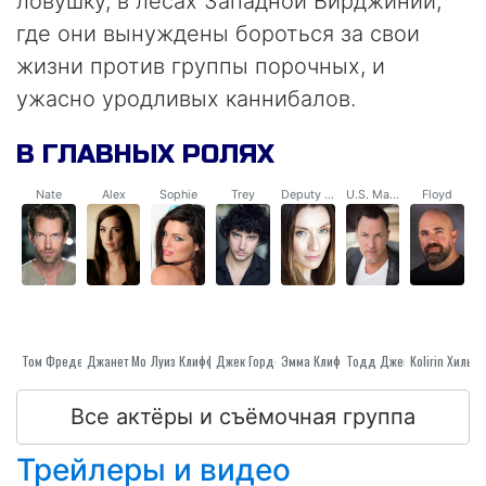
ловушку, в лесах Западной Вирджинии,
где они вынуждены бороться за свои
жизни против группы порочных, и
ужасно уродливых каннибалов.
В ГЛАВНЫХ РОЛЯХ
Nate
Alex
Sophie
Trey
Deputy Ally Lane
U.S. Marshall
Floyd
Том Фредерик
Луиз Клифф
Джанет Монтгомери
Джек Гордон
Эмма Клиффорд
Тодд Дженсен
Kolirin Хиль
Все актёры и съёмочная группа
Трейлеры и видео