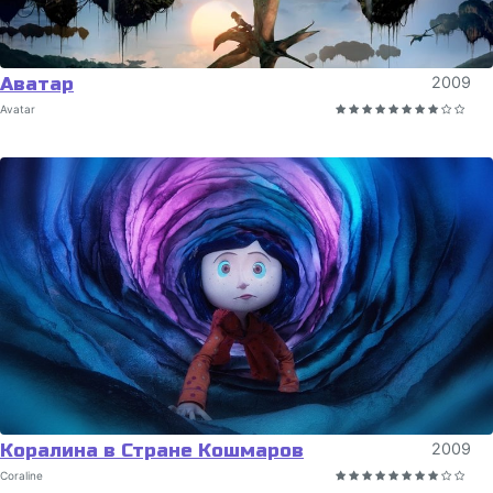
Аватар
2009
Avatar
Коралина в Стране Кошмаров
2009
Coraline