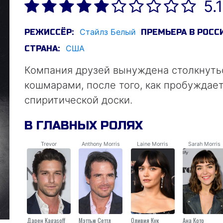
5.
Стайлз Белый
РЕЖИССЁР:
ПРЕМЬЕРА В РОСС
США
СТРАНА:
Компания друзей вынуждена столкнуть
кошмарами, после того, как пробужда
спиритической доски.
В ГЛАВНЫХ РОЛЯХ
Trevor
Anthony Morris
Laine Morris
Sarah Morris
Дарен Kagasoff
Мэттью Сеттл
Оливия Кук
Ана Кото