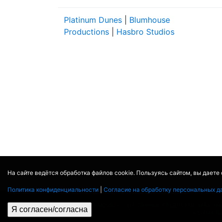
Platinum Dunes
|
Blumhouse
Productions
|
Hasbro Studios
На сайте ведётся обработка файлов cookie. Пользуясь сайтом, вы даете
Политика конфиденциальности
|
Согласие на обработку персональных д
© 2017 - 2026
MOVIE
BOT
.RU
ДАННЫЕ ПРЕДОСТАВЛЕНЫ:
TH
Я согласен/согласна
КОНТАКТ