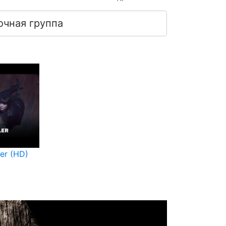
очная группа
iler (HD)