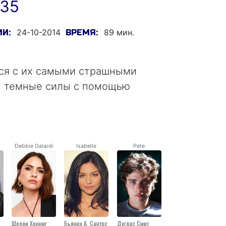
135
24-10-2014
89 мин.
ИИ:
ВРЕМЯ:
ся с их самыми страшными
ет темные силы с помощью
Debbie Galardi
Isabelle
Pete
Шелли Хенниг
Бьянка А. Сантос
Дуглас Смит